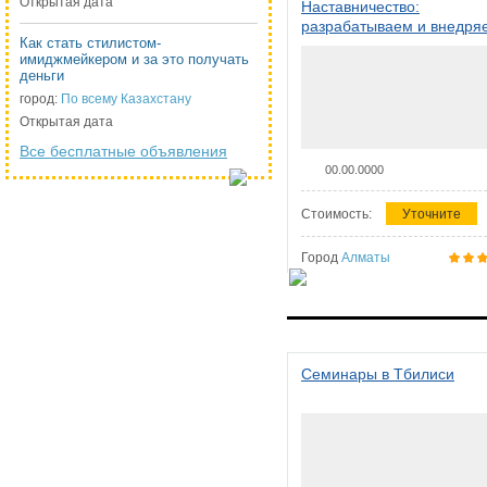
Открытая дата
Наставничество:
разрабатываем и внедря
Как стать стилистом-
систему наставничества в
имиджмейкером и за это получать
организации
деньги
город:
По всему Казахстану
Открытая дата
Все бесплатные объявления
00.00.0000
Стоимость:
Уточните
Город
Алматы
Семинары в Тбилиси