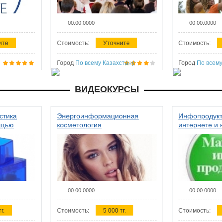
00.00.0000
00.00.0000
ите
Стоимость:
Уточните
Стоимость:
Город
По всему Казахстану
Город
По всему
ВИДЕОКУРСЫ
стика
Энергоинформационная
Инфопродукт
ощью
косметология
интернете и 
00.00.0000
00.00.0000
г.
Стоимость:
5 000 тг.
Стоимость: