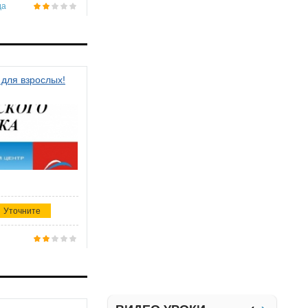
да
 для взрослых!
Уточните