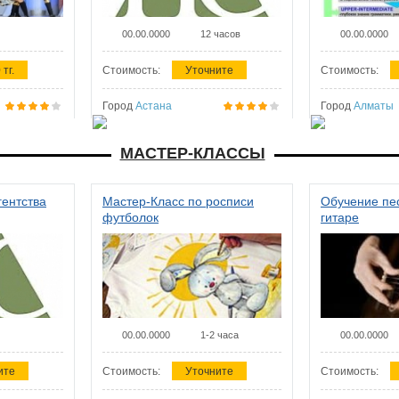
00.00.0000
12 часов
00.00.0000
 тг.
Стоимость:
Уточните
Стоимость:
Город
Астана
Город
Алматы
МАСТЕР-КЛАССЫ
гентства
Мастер-Класс по росписи
Обучение пес
футболок
гитаре
00.00.0000
1-2 часа
00.00.0000
ите
Стоимость:
Уточните
Стоимость: