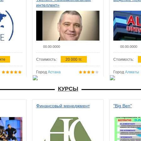
интеллект»
00.00.0000
00.00.0000
ите
Стоимость:
20 000 тг.
Стоимость:
Город
Астана
Город
Алматы
КУРСЫ
Финансовый менеджмент
"Big Ben"