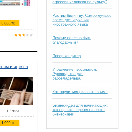
агрессии человека по пульсу?
Растим билингву. Самое лучшее
время для изучения
8 000 тг.
иностранного языка
Почему полезно быть
благодарным?
Повар-кондитер
ням и игре на
Управление персоналом.
Руководство для
рабовладельца.
Как научиться рисовать аниме
Бизнес-идеи для начинающих:
как оценить перспективность
1-2 часа
бизнес-идеи
1 000 тг.