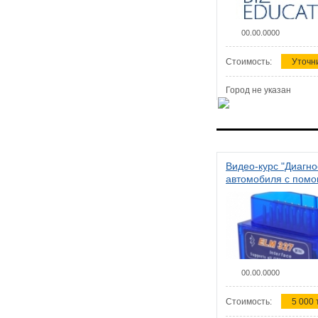
00.00.0000
Стоимость:
Уточн
Город не указан
Видео-курс "Диагно
автомобиля с пом
сканера ELM 327"
00.00.0000
Стоимость:
5 000 т