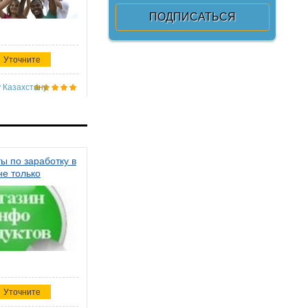
Уточните
 Казахстану
ы по заработку в
не только
Уточните