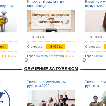
Интернет-маркетинг для
Развитие и у
внедряем
начинающих
сексуальной 
ства в
женщин
00.00.0000
00.00.0000
ите
Стоимость:
38 000 тг.
Стоимость:
Город
По всему Казахстану
Город
Онлайн
ОБУЧЕНИЕ ЗА РУБЕЖОМ
си
Тренинги и семинары за
Тренинги и 
рубежом 2020
рубежом