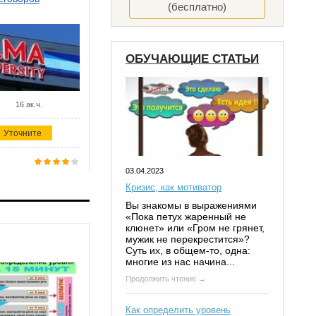
(бесплатно)
ОБУЧАЮЩИЕ СТАТЬИ
16 ак.ч.
Уточните
03.04.2023
Кризис, как мотиватор
Вы знакомы в выражениями
«Пока петух жаренный не
клюнет» или «Гром не грянет,
мужик не перекрестится»?
Суть их, в общем-то, одна:
многие из нас начина...
Продолжить чтение →
Как определить уровень