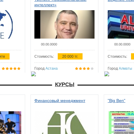
интеллект»
00.00.0000
00.00.0000
ите
Стоимость:
20 000 тг.
Стоимость:
Город
Астана
Город
Алматы
КУРСЫ
Финансовый менеджмент
"Big Ben"