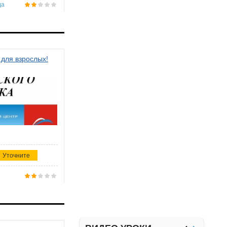
да
 для взрослых!
Уточните