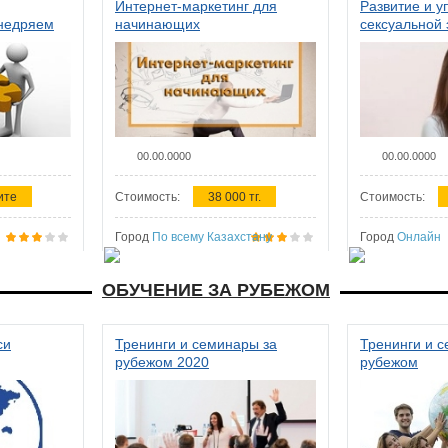
Интернет-маркетинг для
Развитие и у
внедряем
начинающих
сексуальной 
ства в
женщин
00.00.0000
00.00.0000
ите
Стоимость:
38 000 тг.
Стоимость:
Город
По всему Казахстану
Город
Онлайн
ОБУЧЕНИЕ ЗА РУБЕЖОМ
си
Тренинги и семинары за
Тренинги и 
рубежом 2020
рубежом