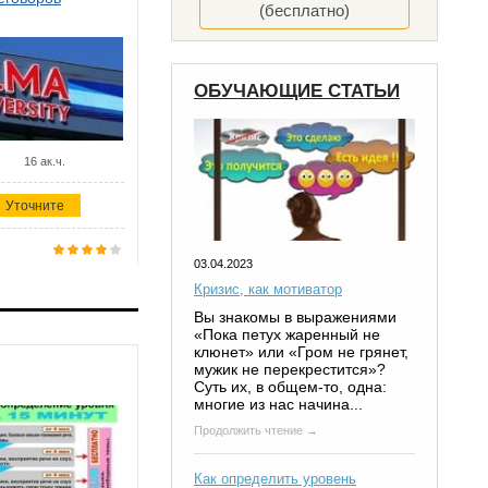
(бесплатно)
ОБУЧАЮЩИЕ СТАТЬИ
16 ак.ч.
Уточните
03.04.2023
Кризис, как мотиватор
Вы знакомы в выражениями
«Пока петух жаренный не
клюнет» или «Гром не грянет,
мужик не перекрестится»?
Суть их, в общем-то, одна:
многие из нас начина...
Продолжить чтение →
Как определить уровень