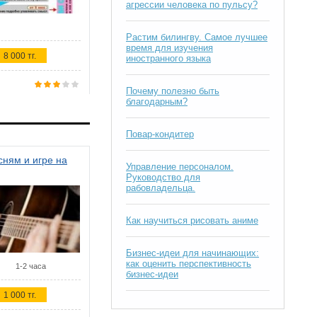
агрессии человека по пульсу?
Растим билингву. Самое лучшее
время для изучения
8 000 тг.
иностранного языка
Почему полезно быть
благодарным?
Повар-кондитер
ням и игре на
Управление персоналом.
Руководство для
рабовладельца.
Как научиться рисовать аниме
Бизнес-идеи для начинающих:
как оценить перспективность
1-2 часа
бизнес-идеи
1 000 тг.