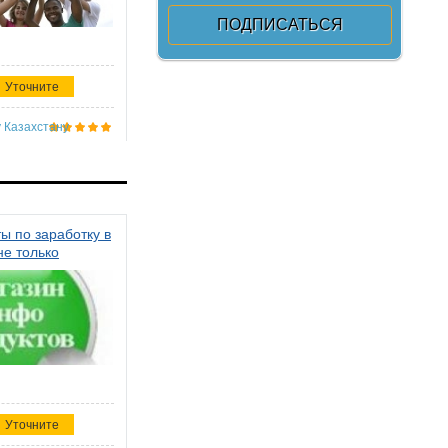
Уточните
 Казахстану
ы по заработку в
не только
Уточните