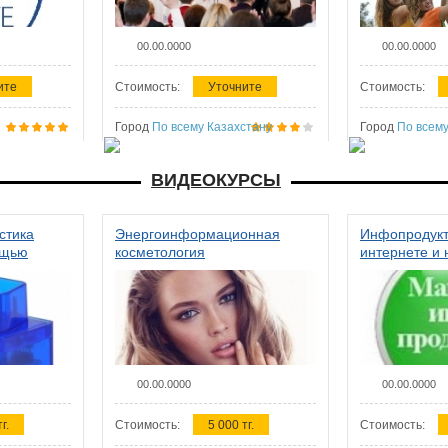
00.00.0000
00.00.0000
ите
Стоимость:
Уточните
Стоимость:
Город
По всему Казахстану
Город
По всему
ВИДЕОКУРСЫ
стика
Энергоинформационная
Инфопродукт
ощью
косметология
интернете и 
00.00.0000
00.00.0000
г.
Стоимость:
5 000 тг.
Стоимость: