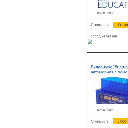
00.00.0000
Стоимость:
Уточн
Город не указан
Видео-курс "Диагно
автомобиля с пом
сканера ELM 327"
00.00.0000
Стоимость:
5 000 т