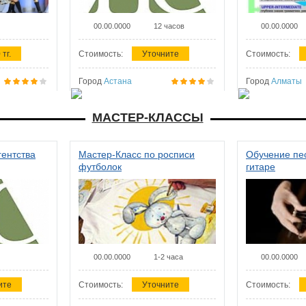
00.00.0000
12 часов
00.00.0000
 тг.
Стоимость:
Уточните
Стоимость:
Город
Астана
Город
Алматы
МАСТЕР-КЛАССЫ
гентства
Мастер-Класс по росписи
Обучение пес
футболок
гитаре
00.00.0000
1-2 часа
00.00.0000
ите
Стоимость:
Уточните
Стоимость: