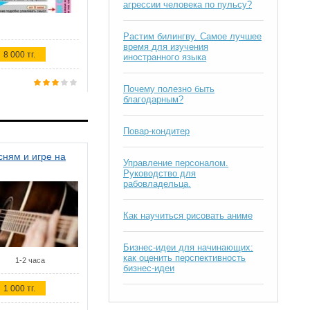
агрессии человека по пульсу?
Растим билингву. Самое лучшее
время для изучения
8 000 тг.
иностранного языка
Почему полезно быть
благодарным?
Повар-кондитер
ням и игре на
Управление персоналом.
Руководство для
рабовладельца.
Как научиться рисовать аниме
Бизнес-идеи для начинающих:
как оценить перспективность
1-2 часа
бизнес-идеи
1 000 тг.