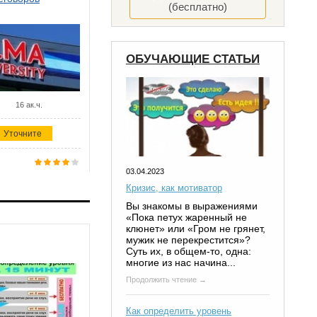
(бесплатно)
ОБУЧАЮЩИЕ СТАТЬИ
16 ак.ч.
Уточните
03.04.2023
Кризис, как мотиватор
Вы знакомы в выражениями
«Пока петух жаренный не
клюнет» или «Гром не грянет,
мужик не перекрестится»?
Суть их, в общем-то, одна:
многие из нас начина...
Продолжить чтение →
Как определить уровень