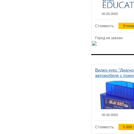
00.00.0000
Стоимость:
Уточн
Город не указан
Видео-курс "Диагно
автомобиля с пом
сканера ELM 327"
00.00.0000
Стоимость:
5 000 т