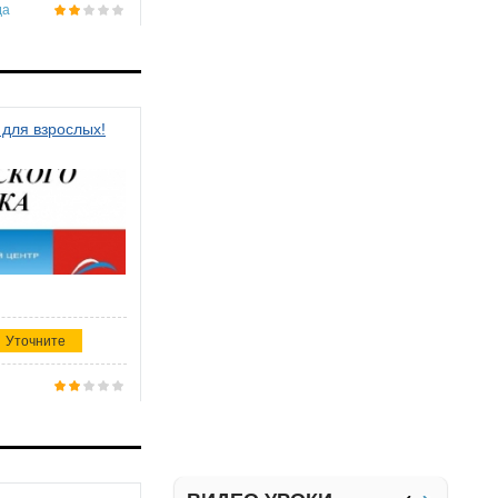
да
 для взрослых!
Уточните