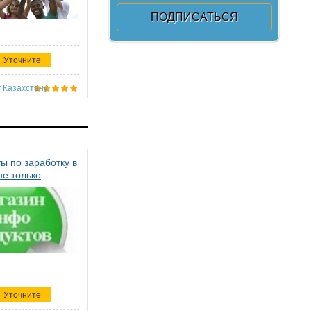
Уточните
 Казахстану
ы по заработку в
не только
Уточните