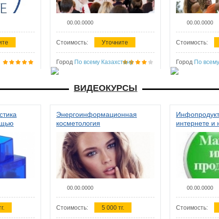
00.00.0000
00.00.0000
ите
Стоимость:
Уточните
Стоимость:
Город
По всему Казахстану
Город
По всему
ВИДЕОКУРСЫ
стика
Энергоинформационная
Инфопродукт
ощью
косметология
интернете и 
00.00.0000
00.00.0000
г.
Стоимость:
5 000 тг.
Стоимость: