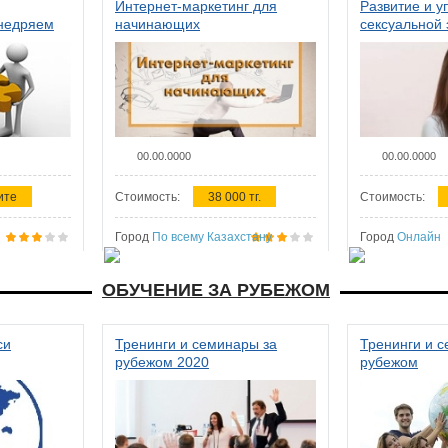
Интернет-маркетинг для
Развитие и у
внедряем
начинающих
сексуальной 
ства в
женщин
00.00.0000
00.00.0000
ите
Стоимость:
38 000 тг.
Стоимость:
Город
По всему Казахстану
Город
Онлайн
ОБУЧЕНИЕ ЗА РУБЕЖОМ
си
Тренинги и семинары за
Тренинги и 
рубежом 2020
рубежом