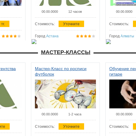
00.00.0000
12 часов
00.00.0000
 тг.
Стоимость:
Уточните
Стоимость:
Город
Астана
Город
Алматы
МАСТЕР-КЛАССЫ
гентства
Мастер-Класс по росписи
Обучение пес
футболок
гитаре
00.00.0000
1-2 часа
00.00.0000
ите
Стоимость:
Уточните
Стоимость: