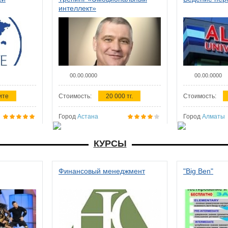
интеллект»
00.00.0000
00.00.0000
ите
Стоимость:
20 000 тг.
Стоимость:
Город
Астана
Город
Алматы
КУРСЫ
Финансовый менеджмент
"Big Ben"