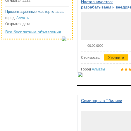
Открытая дата
Наставничество:
разрабатываем и внедря
Презентационные мастер-классы
систему наставничества в
организации
город:
Алматы
Открытая дата
Все бесплатные объявления
00.00.0000
Стоимость:
Уточните
Город
Алматы
Семинары в Тбилиси