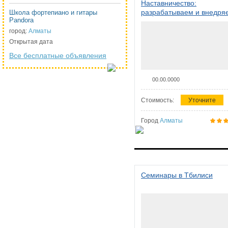
Наставничество:
разрабатываем и внедря
Школа фортепиано и гитары
Pandora
систему наставничества в
организации
город:
Алматы
Открытая дата
Все бесплатные объявления
00.00.0000
Стоимость:
Уточните
Город
Алматы
Семинары в Тбилиси