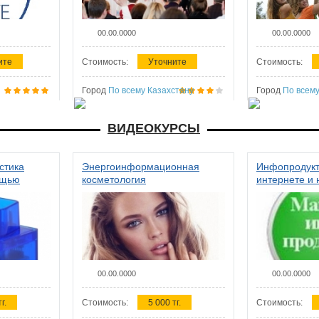
00.00.0000
00.00.0000
ите
Стоимость:
Уточните
Стоимость:
Город
По всему Казахстану
Город
По всему
ВИДЕОКУРСЫ
стика
Энергоинформационная
Инфопродукт
ощью
косметология
интернете и 
00.00.0000
00.00.0000
г.
Стоимость:
5 000 тг.
Стоимость: