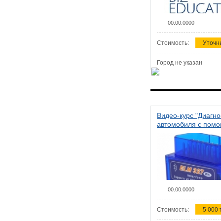
00.00.0000
Стоимость:
Уточн
Город не указан
Видео-курс "Диагно
автомобиля с пом
сканера ELM 327"
00.00.0000
Стоимость:
5 000 т