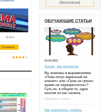
(бесплатно)
ОБУЧАЮЩИЕ СТАТЬИ
16 ак.ч.
Уточните
03.04.2023
Кризис, как мотиватор
Вы знакомы в выражениями
«Пока петух жаренный не
клюнет» или «Гром не грянет,
мужик не перекрестится»?
Суть их, в общем-то, одна:
многие из нас начина...
Продолжить чтение →
Как определить уровень