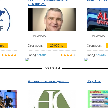
интеллект»
00.00.0000
00.00.0000
ите
Стоимость:
20 000 тг.
Стоимость:
Город
Астана
Город
Алматы
КУРСЫ
Финансовый менеджмент
"Big Ben"