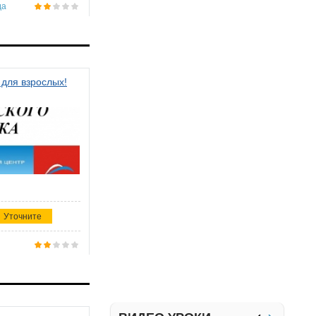
да
 для взрослых!
Уточните