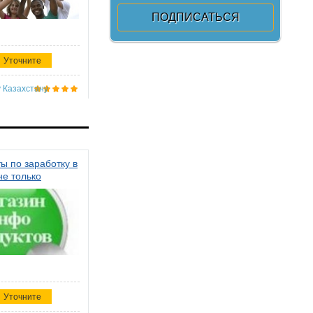
Уточните
 Казахстану
ы по заработку в
не только
Уточните