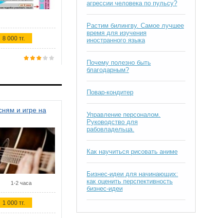
агрессии человека по пульсу?
Растим билингву. Самое лучшее
время для изучения
8 000 тг.
иностранного языка
Почему полезно быть
благодарным?
Повар-кондитер
ням и игре на
Управление персоналом.
Руководство для
рабовладельца.
Как научиться рисовать аниме
Бизнес-идеи для начинающих:
как оценить перспективность
1-2 часа
бизнес-идеи
1 000 тг.