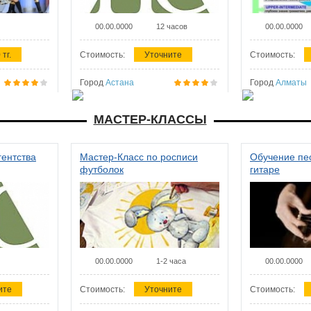
00.00.0000
12 часов
00.00.0000
 тг.
Стоимость:
Уточните
Стоимость:
Город
Астана
Город
Алматы
МАСТЕР-КЛАССЫ
гентства
Мастер-Класс по росписи
Обучение пес
футболок
гитаре
00.00.0000
1-2 часа
00.00.0000
ите
Стоимость:
Уточните
Стоимость: