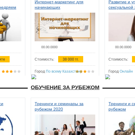
Интернет-маркетинг для
Развитие и у
внедряем
начинающих
сексуальной 
ства в
женщин
00.00.0000
00.00.0000
ите
Стоимость:
38 000 тг.
Стоимость:
Город
По всему Казахстану
Город
Онлайн
ОБУЧЕНИЕ ЗА РУБЕЖОМ
си
Тренинги и семинары за
Тренинги и 
рубежом 2020
рубежом