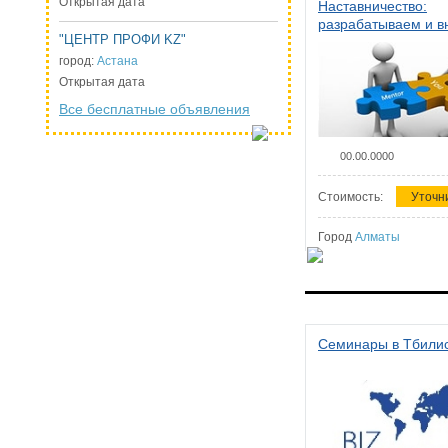
Открытая дата
Наставничество:
разрабатываем и 
"ЦЕНТР ПРОФИ KZ"
систему наставниче
организации
город:
Астана
Открытая дата
Все бесплатные объявления
00.00.0000
Стоимость:
Уточн
Город
Алматы
Семинары в Тбили