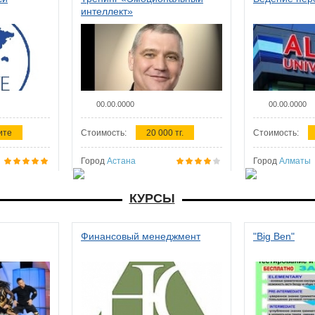
интеллект»
00.00.0000
00.00.0000
ите
Стоимость:
20 000 тг.
Стоимость:
Город
Астана
Город
Алматы
КУРСЫ
Финансовый менеджмент
"Big Ben"