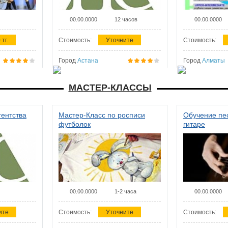
00.00.0000
12 часов
00.00.0000
 тг.
Стоимость:
Уточните
Стоимость:
Город
Астана
Город
Алматы
МАСТЕР-КЛАССЫ
гентства
Мастер-Класс по росписи
Обучение пес
футболок
гитаре
00.00.0000
1-2 часа
00.00.0000
ите
Стоимость:
Уточните
Стоимость: