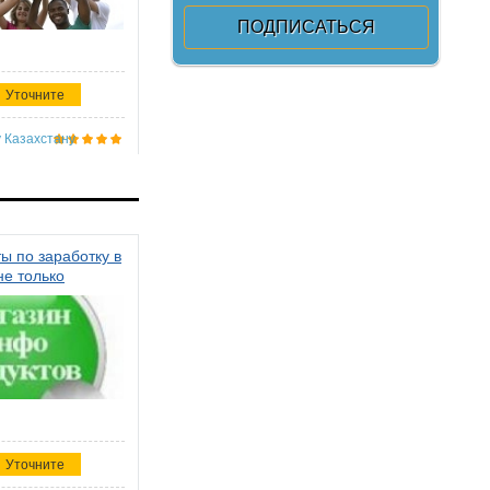
Уточните
 Казахстану
ы по заработку в
не только
Уточните