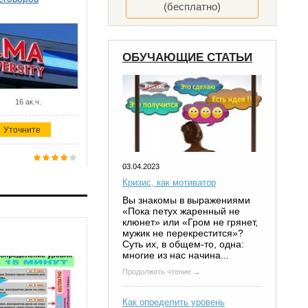
(бесплатно)
ОБУЧАЮЩИЕ СТАТЬИ
16 ак.ч.
Уточните
03.04.2023
Кризис, как мотиватор
Вы знакомы в выражениями
«Пока петух жаренный не
клюнет» или «Гром не грянет,
мужик не перекрестится»?
Суть их, в общем-то, одна:
многие из нас начина...
Продолжить чтение →
Как определить уровень