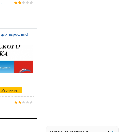
да
 для взрослых!
Уточните