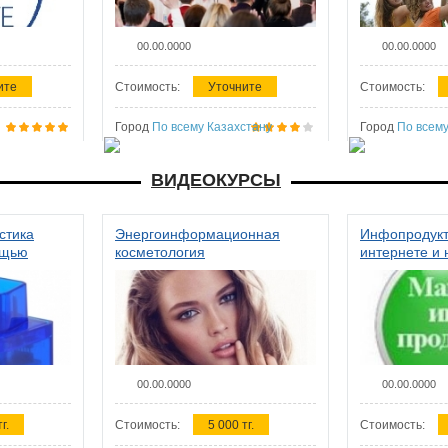
00.00.0000
00.00.0000
ите
Стоимость:
Уточните
Стоимость:
Город
По всему Казахстану
Город
По всему
ВИДЕОКУРСЫ
стика
Энергоинформационная
Инфопродукт
ощью
косметология
интернете и 
00.00.0000
00.00.0000
г.
Стоимость:
5 000 тг.
Стоимость: