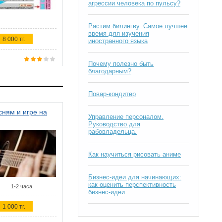
агрессии человека по пульсу?
Растим билингву. Самое лучшее
время для изучения
8 000 тг.
иностранного языка
Почему полезно быть
благодарным?
Повар-кондитер
ням и игре на
Управление персоналом.
Руководство для
рабовладельца.
Как научиться рисовать аниме
Бизнес-идеи для начинающих:
как оценить перспективность
1-2 часа
бизнес-идеи
1 000 тг.