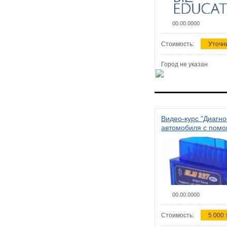
00.00.0000
Стоимость:
Уточн
Город не указан
Видео-курс "Диагно
автомобиля с пом
сканера ELM 327"
00.00.0000
Стоимость:
5 000 т