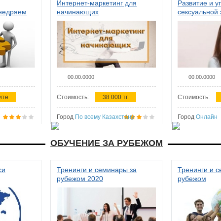
Интернет-маркетинг для
Развитие и у
внедряем
начинающих
сексуальной 
ства в
женщин
00.00.0000
00.00.0000
ите
Стоимость:
38 000 тг.
Стоимость:
Город
По всему Казахстану
Город
Онлайн
ОБУЧЕНИЕ ЗА РУБЕЖОМ
си
Тренинги и семинары за
Тренинги и 
рубежом 2020
рубежом