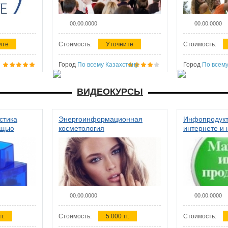
00.00.0000
00.00.0000
ите
Стоимость:
Уточните
Стоимость:
Город
По всему Казахстану
Город
По всему
ВИДЕОКУРСЫ
стика
Энергоинформационная
Инфопродукт
ощью
косметология
интернете и 
00.00.0000
00.00.0000
г.
Стоимость:
5 000 тг.
Стоимость: