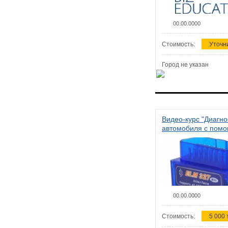
00.00.0000
Стоимость:
Уточн
Город не указан
Видео-курс "Диагно
автомобиля с пом
сканера ELM 327"
00.00.0000
Стоимость:
5 000 т