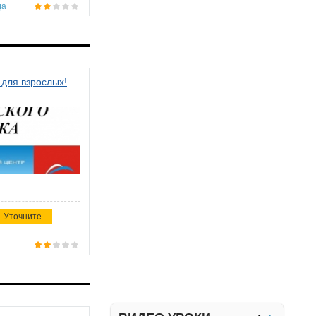
да
 для взрослых!
Уточните