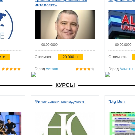
интеллект»
00.00.0000
00.00.0000
ите
Стоимость:
20 000 тг.
Стоимость:
Город
Астана
Город
Алматы
КУРСЫ
Финансовый менеджмент
"Big Ben"