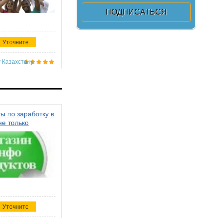
Уточните
 Казахстану
ы по заработку в
не только
Уточните