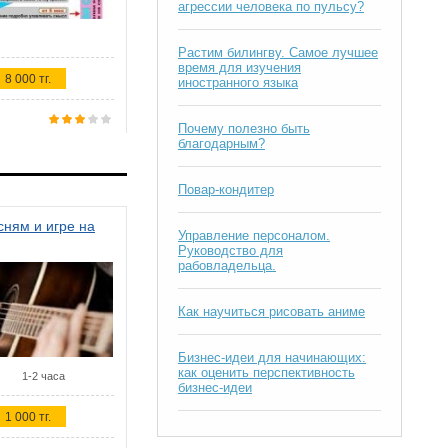
агрессии человека по пульсу?
Растим билингву. Самое лучшее
время для изучения
8 000 тг.
иностранного языка
Почему полезно быть
благодарным?
Повар-кондитер
ням и игре на
Управление персоналом.
Руководство для
рабовладельца.
Как научиться рисовать аниме
Бизнес-идеи для начинающих:
как оценить перспективность
1-2 часа
бизнес-идеи
1 000 тг.