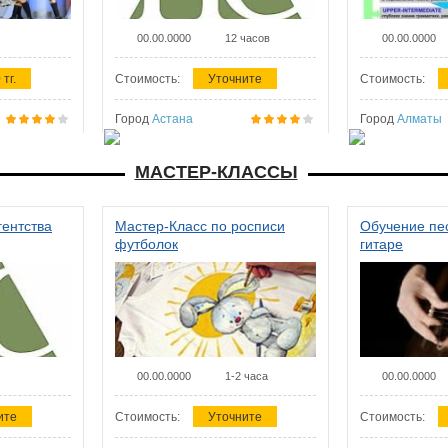
00.00.0000
12 часов
00.00.0000
 тг.
Стоимость:
Уточните
Стоимость:
Город
Астана
Город
Алматы
МАСТЕР-КЛАССЫ
гентства
Мастер-Класс по росписи
Обучение пес
футболок
гитаре
00.00.0000
1-2 часа
00.00.0000
ите
Стоимость:
Уточните
Стоимость: