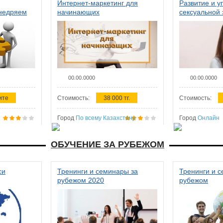
Интернет-маркетинг для
Развитие и у
внедряем
начинающих
сексуальной 
ства в
женщин
00.00.0000
00.00.0000
ите
Стоимость:
38 000 тг.
Стоимость:
Город
По всему Казахстану
Город
Онлайн
ОБУЧЕНИЕ ЗА РУБЕЖОМ
си
Тренинги и семинары за
Тренинги и 
рубежом 2020
рубежом