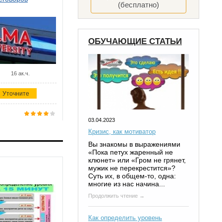
(бесплатно)
ОБУЧАЮЩИЕ СТАТЬИ
16 ак.ч.
Уточните
03.04.2023
Кризис, как мотиватор
Вы знакомы в выражениями
«Пока петух жаренный не
клюнет» или «Гром не грянет,
мужик не перекрестится»?
Суть их, в общем-то, одна:
многие из нас начина...
Продолжить чтение →
Как определить уровень