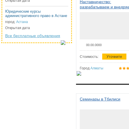
Открытая дата
Наставничество:
разрабатываем и внедря
Юридические курсы
систему наставничества в
административного право в Астане
организации
город:
Астана
Открытая дата
Все бесплатные объявления
00.00.0000
Стоимость:
Уточните
Город
Алматы
Семинары в Тбилиси