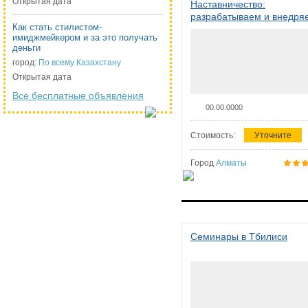
Открытая дата
Наставничество:
разрабатываем и внедря
Как стать стилистом-
систему наставничества в
имиджмейкером и за это получать
организации
деньги
город:
По всему Казахстану
Открытая дата
Все бесплатные объявления
00.00.0000
Стоимость:
Уточните
Город
Алматы
Семинары в Тбилиси