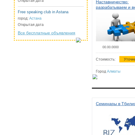
Открытая дата
Наставничество:
разрабатываем и 
Free speaking club in Astana
систему наставниче
организации
город:
Астана
Открытая дата
Все бесплатные объявления
00.00.0000
Стоимость:
Уточн
Город
Алматы
Семинары в Тбили