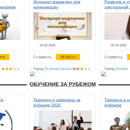
Интернет-маркетинг для
Развитие и у
внедряем
начинающих
сексуальной 
ства в
женщин
00.00.0000
00.00.0000
ите
Стоимость:
38 000 тг.
Стоимость:
Город
По всему Казахстану
Город
Онлайн
ОБУЧЕНИЕ ЗА РУБЕЖОМ
си
Тренинги и семинары за
Тренинги и 
рубежом 2020
рубежом