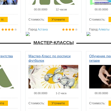
00.00.0000
12 часов
00.00.0000
 тг.
Стоимость:
Уточните
Стоимость:
Город
Астана
Город
Алматы
МАСТЕР-КЛАССЫ
гентства
Мастер-Класс по росписи
Обучение пес
футболок
гитаре
00.00.0000
1-2 часа
00.00.0000
ите
Стоимость:
Уточните
Стоимость: