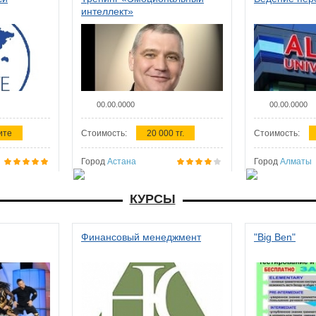
интеллект»
00.00.0000
00.00.0000
ите
Стоимость:
20 000 тг.
Стоимость:
Город
Астана
Город
Алматы
КУРСЫ
Финансовый менеджмент
"Big Ben"