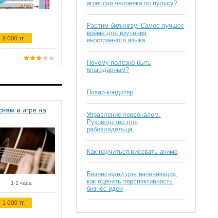
агрессии человека по пульсу?
Растим билингву. Самое лучшее
время для изучения
8 000 тг.
иностранного языка
Почему полезно быть
благодарным?
Повар-кондитер
ням и игре на
Управление персоналом.
Руководство для
рабовладельца.
Как научиться рисовать аниме
Бизнес-идеи для начинающих:
как оценить перспективность
1-2 часа
бизнес-идеи
1 000 тг.