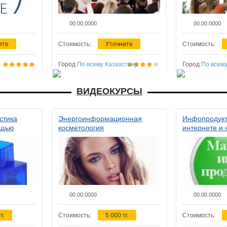
00.00.0000
00.00.0000
ите
Стоимость:
Уточните
Стоимость:
Город
По всему Казахстану
Город
По всему
ВИДЕОКУРСЫ
стика
Энергоинформационная
Инфопродукт
ощью
косметология
интернете и 
00.00.0000
00.00.0000
г.
Стоимость:
5 000 тг.
Стоимость: