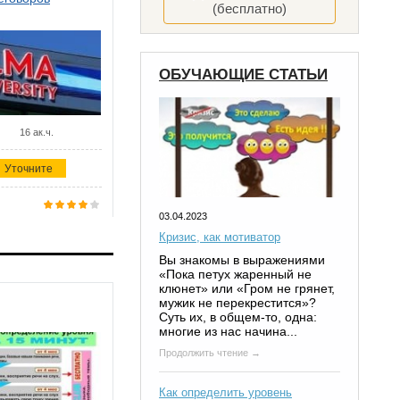
(бесплатно)
ОБУЧАЮЩИЕ СТАТЬИ
16 ак.ч.
Уточните
03.04.2023
Кризис, как мотиватор
Вы знакомы в выражениями
«Пока петух жаренный не
клюнет» или «Гром не грянет,
мужик не перекрестится»?
Суть их, в общем-то, одна:
многие из нас начина...
Продолжить чтение →
Как определить уровень