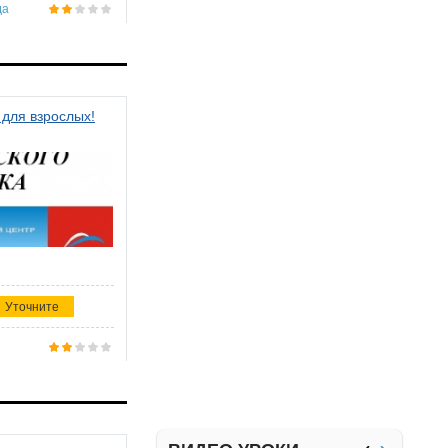
да
 для взрослых!
Уточните