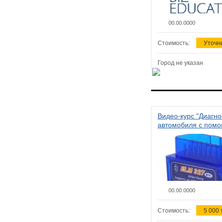
00.00.0000
Стоимость:
Уточн
Город не указан
Видео-курс "Диагно
автомобиля с пом
сканера ELM 327"
00.00.0000
Стоимость:
5 000 т