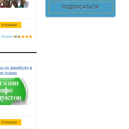
Уточните
 Казахстану
ы по заработку в
не только
Уточните