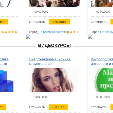
00.00.0000
00.00.0000
ите
Стоимость:
Уточните
Стоимость:
Город
По всему Казахстану
Город
По всему
ВИДЕОКУРСЫ
стика
Энергоинформационная
Инфопродукт
ощью
косметология
интернете и 
00.00.0000
00.00.0000
г.
Стоимость:
5 000 тг.
Стоимость: