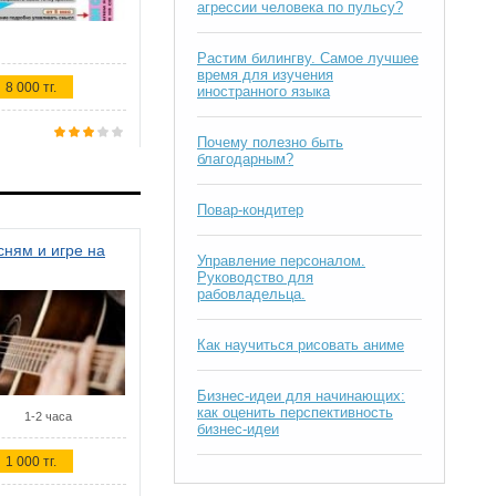
агрессии человека по пульсу?
Растим билингву. Самое лучшее
время для изучения
8 000 тг.
иностранного языка
Почему полезно быть
благодарным?
Повар-кондитер
ням и игре на
Управление персоналом.
Руководство для
рабовладельца.
Как научиться рисовать аниме
Бизнес-идеи для начинающих:
как оценить перспективность
1-2 часа
бизнес-идеи
1 000 тг.