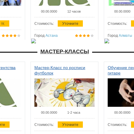
00.00.0000
12 часов
00.00.0000
 тг.
Стоимость:
Уточните
Стоимость:
Город
Астана
Город
Алматы
МАСТЕР-КЛАССЫ
гентства
Мастер-Класс по росписи
Обучение пес
футболок
гитаре
00.00.0000
1-2 часа
00.00.0000
ите
Стоимость:
Уточните
Стоимость: