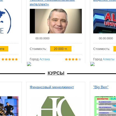
интеллект»
00.00.0000
00.00.0000
ите
Стоимость:
20 000 тг.
Стоимость:
Город
Астана
Город
Алматы
КУРСЫ
Финансовый менеджмент
"Big Ben"