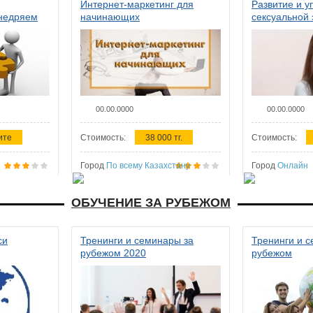
Интернет-маркетинг для
Развитие и у
внедряем
начинающих
сексуальной 
ства в
женщин
00.00.0000
00.00.0000
ите
Стоимость:
38 000 тг.
Стоимость:
Город
По всему Казахстану
Город
Онлайн
ОБУЧЕНИЕ ЗА РУБЕЖОМ
си
Тренинги и семинары за
Тренинги и 
рубежом 2020
рубежом