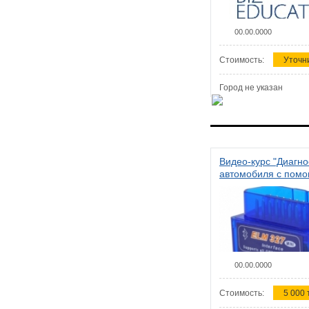
00.00.0000
Стоимость:
Уточн
Город не указан
Видео-курс "Диагно
автомобиля с пом
сканера ELM 327"
00.00.0000
Стоимость:
5 000 т