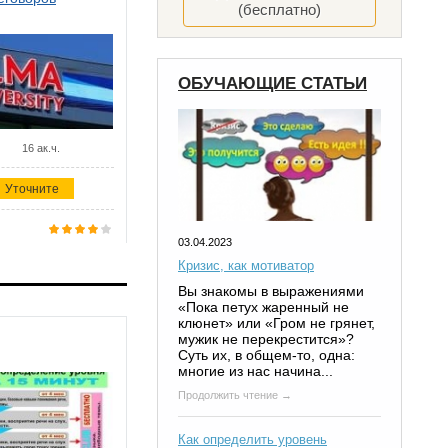
(бесплатно)
ОБУЧАЮЩИЕ СТАТЬИ
16 ак.ч.
Уточните
03.04.2023
Кризис, как мотиватор
Вы знакомы в выражениями
«Пока петух жаренный не
клюнет» или «Гром не грянет,
мужик не перекрестится»?
Суть их, в общем-то, одна:
многие из нас начина...
Продолжить чтение →
Как определить уровень