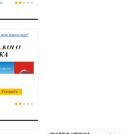
да
 для взрослых!
Уточните