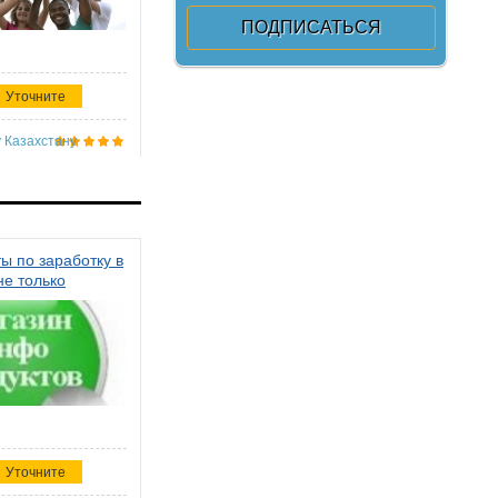
Уточните
 Казахстану
ы по заработку в
не только
Уточните