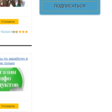
Уточните
 Казахстану
ы по заработку в
не только
Уточните