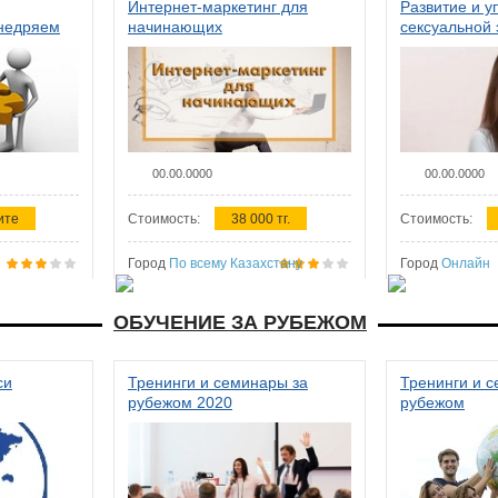
Интернет-маркетинг для
Развитие и у
внедряем
начинающих
сексуальной 
ства в
женщин
00.00.0000
00.00.0000
ите
Стоимость:
38 000 тг.
Стоимость:
Город
По всему Казахстану
Город
Онлайн
ОБУЧЕНИЕ ЗА РУБЕЖОМ
си
Тренинги и семинары за
Тренинги и 
рубежом 2020
рубежом