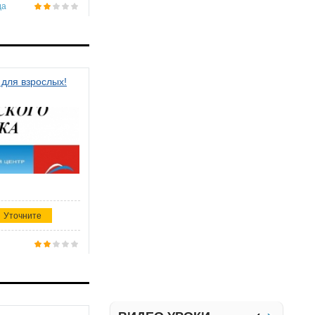
да
 для взрослых!
Уточните