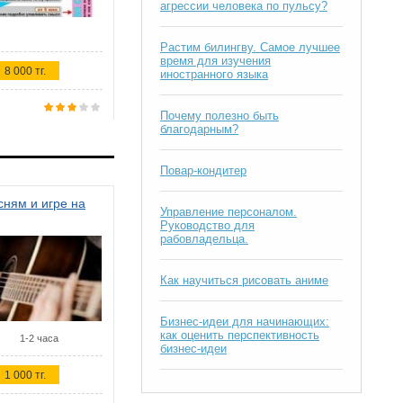
агрессии человека по пульсу?
Растим билингву. Самое лучшее
время для изучения
8 000 тг.
иностранного языка
Почему полезно быть
благодарным?
Повар-кондитер
ням и игре на
Управление персоналом.
Руководство для
рабовладельца.
Как научиться рисовать аниме
Бизнес-идеи для начинающих:
как оценить перспективность
1-2 часа
бизнес-идеи
1 000 тг.