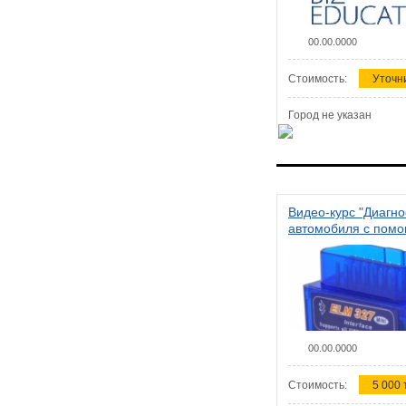
00.00.0000
Стоимость:
Уточн
Город не указан
Видео-курс "Диагно
автомобиля с пом
сканера ELM 327"
00.00.0000
Стоимость:
5 000 т