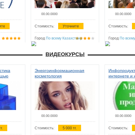
00.00.0000
00.00.0000
ите
Стоимость:
Уточните
Стоимость:
Город
По всему Казахстану
Город
По всему
ВИДЕОКУРСЫ
стика
Энергоинформационная
Инфопродукт
ощью
косметология
интернете и 
00.00.0000
00.00.0000
г.
Стоимость:
5 000 тг.
Стоимость: