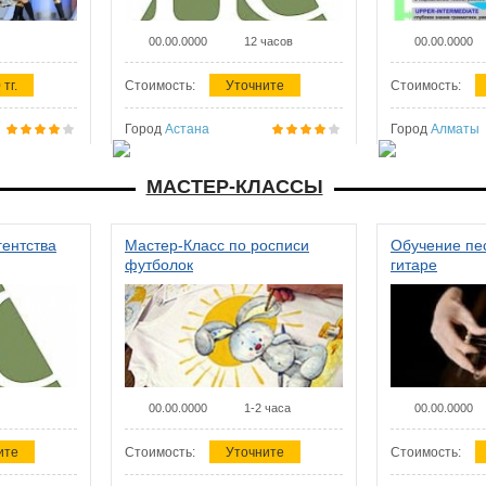
00.00.0000
12 часов
00.00.0000
 тг.
Стоимость:
Уточните
Стоимость:
Город
Астана
Город
Алматы
МАСТЕР-КЛАССЫ
гентства
Мастер-Класс по росписи
Обучение пес
футболок
гитаре
00.00.0000
1-2 часа
00.00.0000
ите
Стоимость:
Уточните
Стоимость: