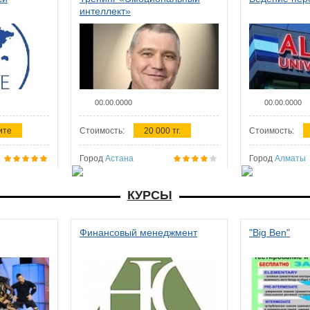
интеллект»
00.00.0000
00.00.0000
ите
Стоимость:
20 000 тг.
Стоимость:
Город
Астана
Город
Алматы
КУРСЫ
Финансовый менеджмент
"Big Ben"