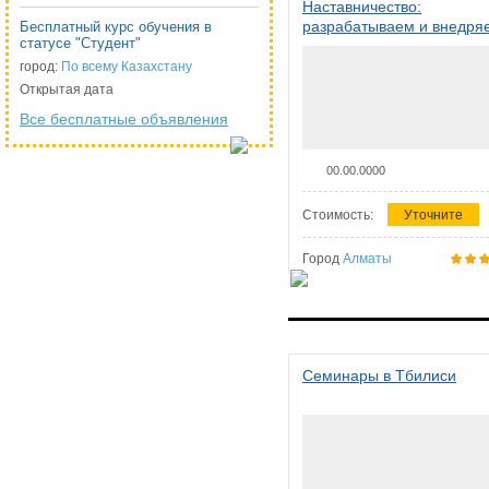
Наставничество:
разрабатываем и внедря
Бесплатный курс обучения в
статусе "Студент"
систему наставничества в
организации
город:
По всему Казахстану
Открытая дата
Все бесплатные объявления
00.00.0000
Стоимость:
Уточните
Город
Алматы
Семинары в Тбилиси