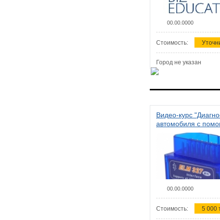
00.00.0000
Стоимость:
Уточн
Город не указан
Видео-курс "Диагно
автомобиля с пом
сканера ELM 327"
00.00.0000
Стоимость:
5 000 т