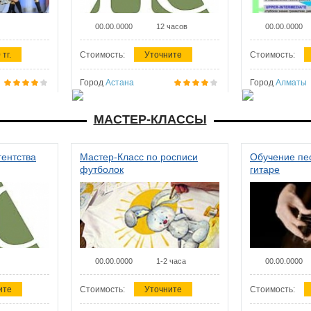
00.00.0000
12 часов
00.00.0000
 тг.
Стоимость:
Уточните
Стоимость:
Город
Астана
Город
Алматы
МАСТЕР-КЛАССЫ
гентства
Мастер-Класс по росписи
Обучение пес
футболок
гитаре
00.00.0000
1-2 часа
00.00.0000
ите
Стоимость:
Уточните
Стоимость: