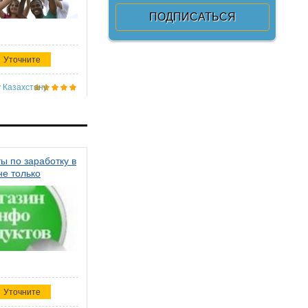
Уточните
 Казахстану
ы по заработку в
не только
Уточните