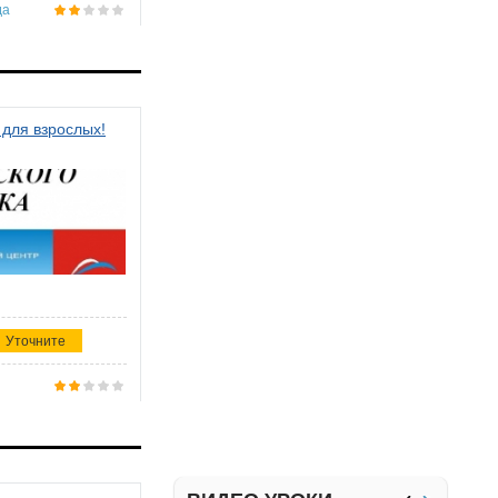
да
 для взрослых!
Уточните