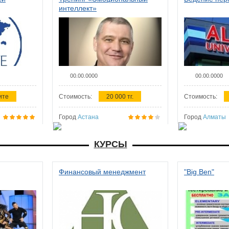
интеллект»
00.00.0000
00.00.0000
ите
Стоимость:
20 000 тг.
Стоимость:
Город
Астана
Город
Алматы
КУРСЫ
Финансовый менеджмент
"Big Ben"