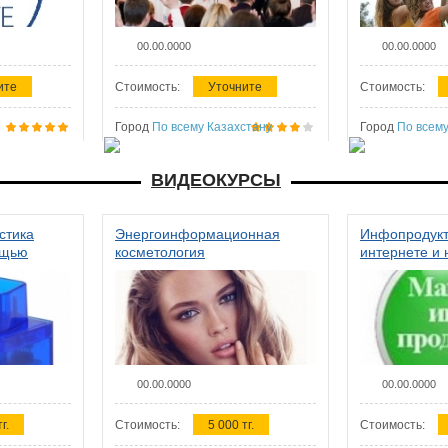
00.00.0000
00.00.0000
ите
Стоимость:
Уточните
Стоимость:
Город
По всему Казахстану
Город
По всему
ВИДЕОКУРСЫ
стика
Энергоинформационная
Инфопродукт
ощью
косметология
интернете и 
00.00.0000
00.00.0000
г.
Стоимость:
5 000 тг.
Стоимость: