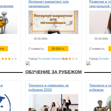
Интернет-маркетинг для
Развитие и у
внедряем
начинающих
сексуальной 
ства в
женщин
00.00.0000
00.00.0000
ите
Стоимость:
38 000 тг.
Стоимость:
Город
По всему Казахстану
Город
Онлайн
ОБУЧЕНИЕ ЗА РУБЕЖОМ
си
Тренинги и семинары за
Тренинги и 
рубежом 2020
рубежом