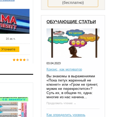
(бесплатно)
ОБУЧАЮЩИЕ СТАТЬИ
16 ак.ч.
Уточните
03.04.2023
Кризис, как мотиватор
Вы знакомы в выражениями
«Пока петух жаренный не
клюнет» или «Гром не грянет,
мужик не перекрестится»?
Суть их, в общем-то, одна:
многие из нас начина...
Продолжить чтение →
Как определить уровень