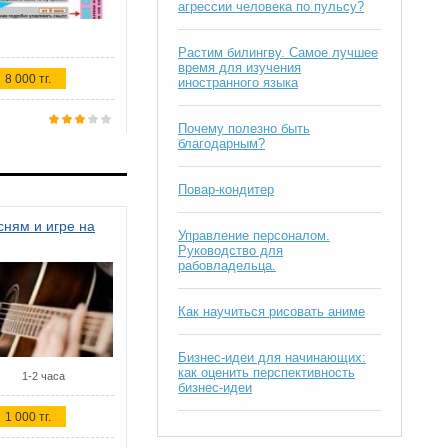
агрессии человека по пульсу?
Растим билингву. Самое лучшее
время для изучения
8 000 тг.
иностранного языка
Почему полезно быть
благодарным?
Повар-кондитер
ням и игре на
Управление персоналом.
Руководство для
рабовладельца.
Как научиться рисовать аниме
Бизнес-идеи для начинающих:
как оценить перспективность
1-2 часа
бизнес-идеи
1 000 тг.