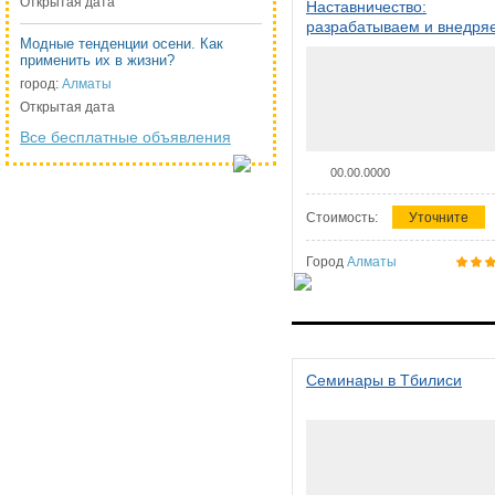
Открытая дата
Наставничество:
разрабатываем и внедря
Модные тенденции осени. Как
систему наставничества в
применить их в жизни?
организации
город:
Алматы
Открытая дата
Все бесплатные объявления
00.00.0000
Стоимость:
Уточните
Город
Алматы
Семинары в Тбилиси