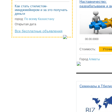
Наставничество:
разрабатываем и 
Как стать стилистом-
имиджмейкером и за это получать
систему наставниче
деньги
организации
город:
По всему Казахстану
Открытая дата
Все бесплатные объявления
00.00.0000
Стоимость:
Уточн
Город
Алматы
Семинары в Тбили