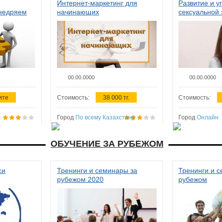
Интернет-маркетинг для
Развитие и у
внедряем
начинающих
сексуальной 
ства в
женщин
00.00.0000
00.00.0000
ите
Стоимость:
38 000 тг.
Стоимость:
Город
По всему Казахстану
Город
Онлайн
ОБУЧЕНИЕ ЗА РУБЕЖОМ
си
Тренинги и семинары за
Тренинги и 
рубежом 2020
рубежом