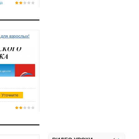
да
 для взрослых!
Уточните