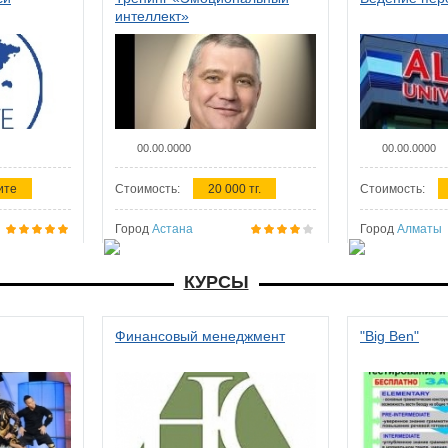
интеллект»
00.00.0000
00.00.0000
ите
Стоимость:
20 000 тг.
Стоимость:
Город
Астана
Город
Алматы
КУРСЫ
Финансовый менеджмент
"Big Ben"