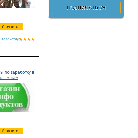
Уточните
 Казахстану
ы по заработку в
не только
Уточните