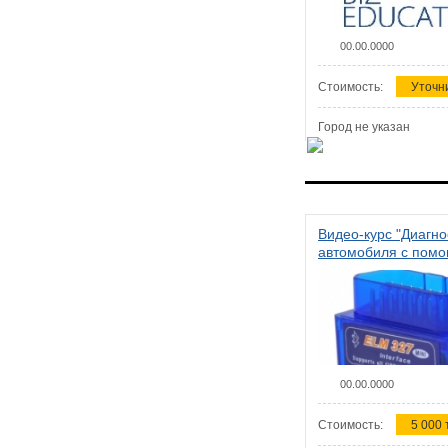
00.00.0000
Стоимость:
Уточн
Город не указан
Видео-курс "Диагно
автомобиля с пом
сканера ELM 327"
00.00.0000
Стоимость:
5 000 т