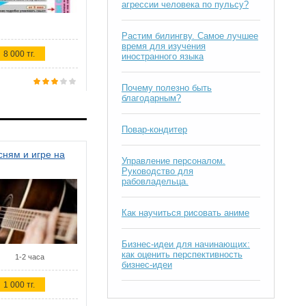
агрессии человека по пульсу?
Растим билингву. Самое лучшее
время для изучения
8 000 тг.
иностранного языка
Почему полезно быть
благодарным?
Повар-кондитер
ням и игре на
Управление персоналом.
Руководство для
рабовладельца.
Как научиться рисовать аниме
Бизнес-идеи для начинающих:
как оценить перспективность
1-2 часа
бизнес-идеи
1 000 тг.