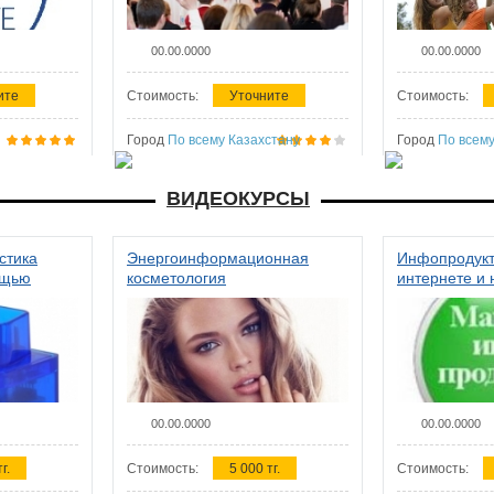
00.00.0000
00.00.0000
ите
Стоимость:
Уточните
Стоимость:
Город
По всему Казахстану
Город
По всему
ВИДЕОКУРСЫ
стика
Энергоинформационная
Инфопродукт
ощью
косметология
интернете и 
00.00.0000
00.00.0000
г.
Стоимость:
5 000 тг.
Стоимость: