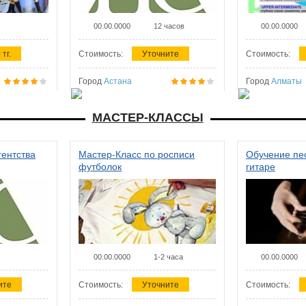
00.00.0000
12 часов
00.00.0000
 тг.
Стоимость:
Уточните
Стоимость:
Город
Астана
Город
Алматы
МАСТЕР-КЛАССЫ
гентства
Мастер-Класс по росписи
Обучение пес
футболок
гитаре
00.00.0000
1-2 часа
00.00.0000
ите
Стоимость:
Уточните
Стоимость: