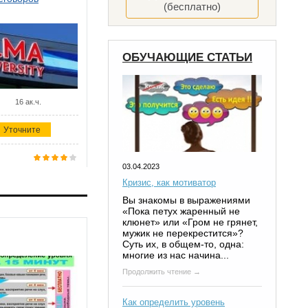
(бесплатно)
ОБУЧАЮЩИЕ СТАТЬИ
16 ак.ч.
Уточните
03.04.2023
Кризис, как мотиватор
Вы знакомы в выражениями
«Пока петух жаренный не
клюнет» или «Гром не грянет,
мужик не перекрестится»?
Суть их, в общем-то, одна:
многие из нас начина...
Продолжить чтение →
Как определить уровень