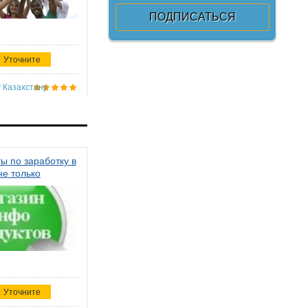
Уточните
 Казахстану
ы по заработку в
не только
Уточните