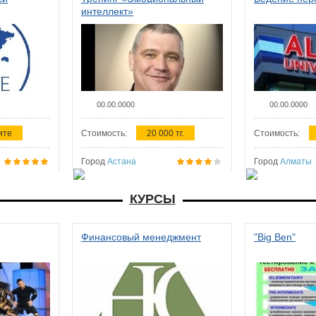
интеллект»
00.00.0000
00.00.0000
ите
Стоимость:
20 000 тг.
Стоимость:
Город
Астана
Город
Алматы
КУРСЫ
Финансовый менеджмент
"Big Ben"