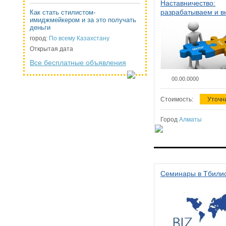
Наставничество:
разрабатываем и 
Как стать стилистом-
имиджмейкером и за это получать
систему наставниче
деньги
организации
город:
По всему Казахстану
Открытая дата
Все бесплатные объявления
00.00.0000
Стоимость:
Уточн
Город
Алматы
Семинары в Тбили