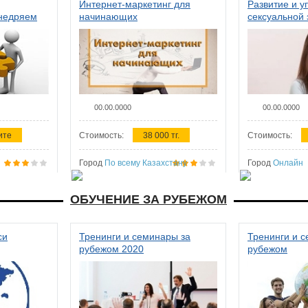
Интернет-маркетинг для
Развитие и у
внедряем
начинающих
сексуальной 
ства в
женщин
00.00.0000
00.00.0000
ите
Стоимость:
38 000 тг.
Стоимость:
Город
По всему Казахстану
Город
Онлайн
ОБУЧЕНИЕ ЗА РУБЕЖОМ
си
Тренинги и семинары за
Тренинги и 
рубежом 2020
рубежом