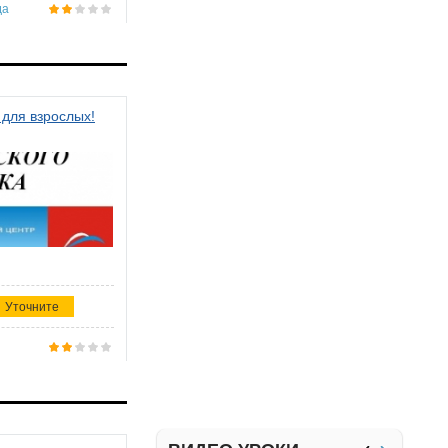
да
 для взрослых!
Уточните