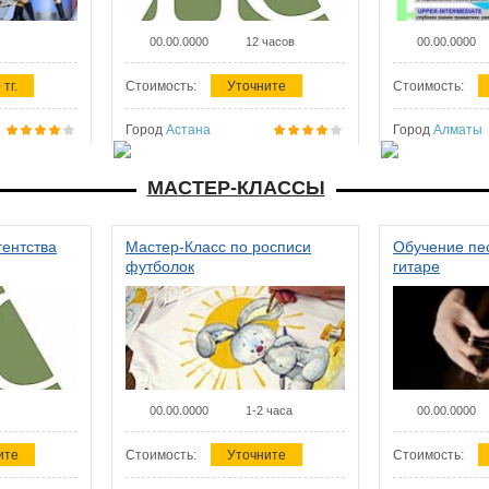
00.00.0000
12 часов
00.00.0000
 тг.
Стоимость:
Уточните
Стоимость:
Город
Астана
Город
Алматы
МАСТЕР-КЛАССЫ
гентства
Мастер-Класс по росписи
Обучение пес
футболок
гитаре
00.00.0000
1-2 часа
00.00.0000
ите
Стоимость:
Уточните
Стоимость: