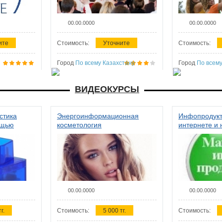
00.00.0000
00.00.0000
ите
Стоимость:
Уточните
Стоимость:
Город
По всему Казахстану
Город
По всему
ВИДЕОКУРСЫ
стика
Энергоинформационная
Инфопродукт
ощью
косметология
интернете и 
00.00.0000
00.00.0000
г.
Стоимость:
5 000 тг.
Стоимость: