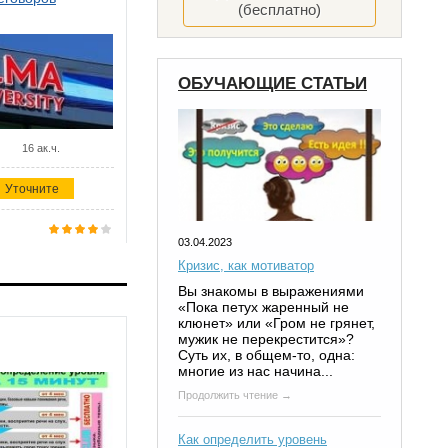
(бесплатно)
ОБУЧАЮЩИЕ СТАТЬИ
16 ак.ч.
Уточните
03.04.2023
Кризис, как мотиватор
Вы знакомы в выражениями
«Пока петух жаренный не
клюнет» или «Гром не грянет,
мужик не перекрестится»?
Суть их, в общем-то, одна:
многие из нас начина...
Продолжить чтение →
Как определить уровень