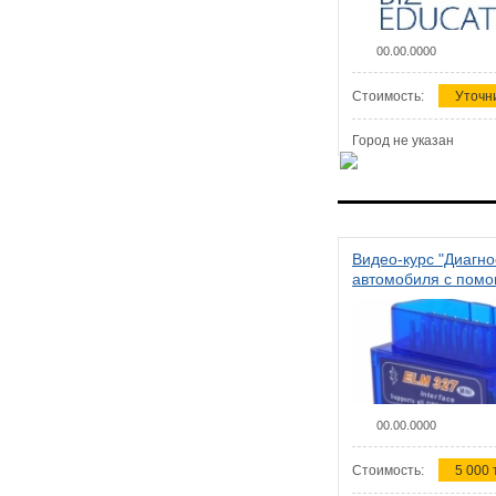
00.00.0000
Стоимость:
Уточн
Город не указан
Видео-курс "Диагно
автомобиля с пом
сканера ELM 327"
00.00.0000
Стоимость:
5 000 т