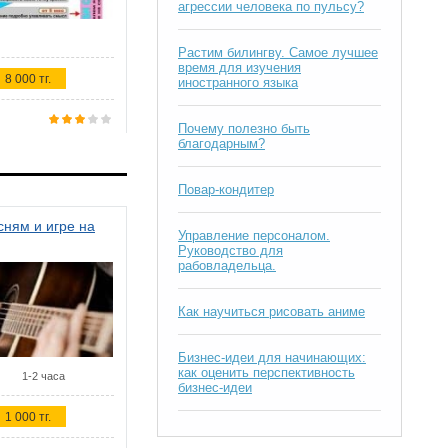
агрессии человека по пульсу?
Растим билингву. Самое лучшее
время для изучения
8 000 тг.
иностранного языка
Почему полезно быть
благодарным?
Повар-кондитер
ням и игре на
Управление персоналом.
Руководство для
рабовладельца.
Как научиться рисовать аниме
Бизнес-идеи для начинающих:
как оценить перспективность
1-2 часа
бизнес-идеи
1 000 тг.