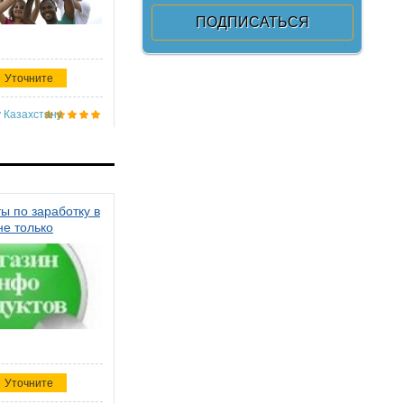
Уточните
 Казахстану
ы по заработку в
не только
Уточните