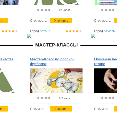
00.00.0000
12 часов
00.00.0000
 тг.
Стоимость:
Уточните
Стоимость:
Город
Астана
Город
Алматы
МАСТЕР-КЛАССЫ
гентства
Мастер-Класс по росписи
Обучение пес
футболок
гитаре
00.00.0000
1-2 часа
00.00.0000
ите
Стоимость:
Уточните
Стоимость: