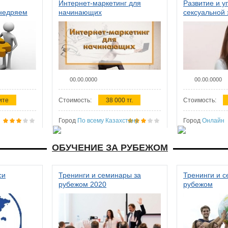
Интернет-маркетинг для
Развитие и у
внедряем
начинающих
сексуальной 
ства в
женщин
00.00.0000
00.00.0000
ите
Стоимость:
38 000 тг.
Стоимость:
Город
По всему Казахстану
Город
Онлайн
ОБУЧЕНИЕ ЗА РУБЕЖОМ
си
Тренинги и семинары за
Тренинги и 
рубежом 2020
рубежом