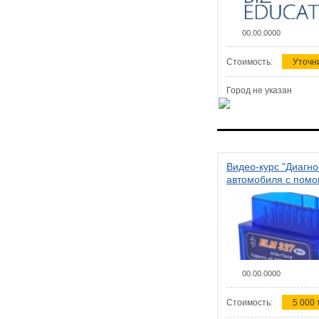
00.00.0000
Стоимость:
Уточн
Город не указан
Видео-курс "Диагно
автомобиля с пом
сканера ELM 327"
00.00.0000
Стоимость:
5 000 т