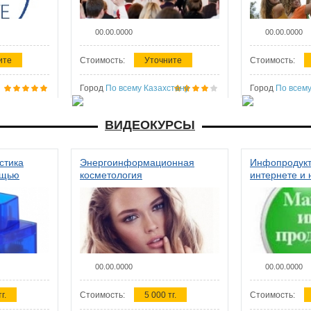
00.00.0000
00.00.0000
ите
Стоимость:
Уточните
Стоимость:
Город
По всему Казахстану
Город
По всему
ВИДЕОКУРСЫ
стика
Энергоинформационная
Инфопродукт
ощью
косметология
интернете и 
00.00.0000
00.00.0000
г.
Стоимость:
5 000 тг.
Стоимость: