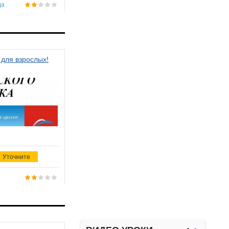
да
 для взрослых!
Уточните