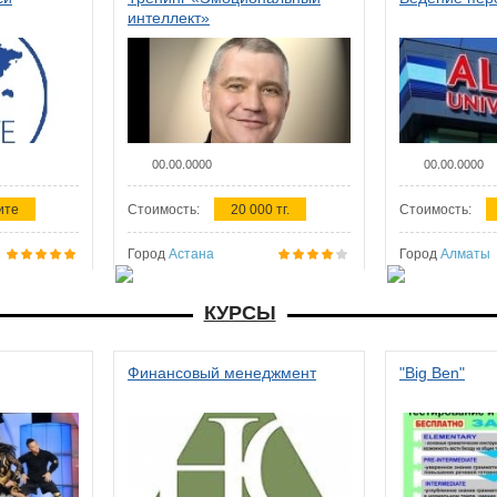
интеллект»
00.00.0000
00.00.0000
ите
Стоимость:
20 000 тг.
Стоимость:
Город
Астана
Город
Алматы
КУРСЫ
Финансовый менеджмент
"Big Ben"