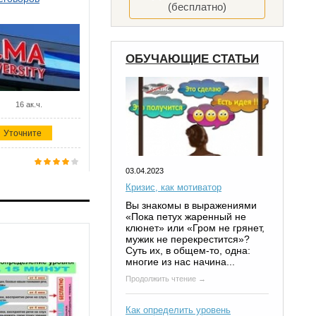
(бесплатно)
ОБУЧАЮЩИЕ СТАТЬИ
16 ак.ч.
Уточните
03.04.2023
Кризис, как мотиватор
Вы знакомы в выражениями
«Пока петух жаренный не
клюнет» или «Гром не грянет,
мужик не перекрестится»?
Суть их, в общем-то, одна:
многие из нас начина...
Продолжить чтение →
Как определить уровень