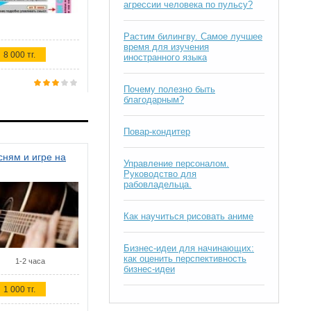
агрессии человека по пульсу?
Растим билингву. Самое лучшее
время для изучения
8 000 тг.
иностранного языка
Почему полезно быть
благодарным?
Повар-кондитер
ням и игре на
Управление персоналом.
Руководство для
рабовладельца.
Как научиться рисовать аниме
Бизнес-идеи для начинающих:
как оценить перспективность
1-2 часа
бизнес-идеи
1 000 тг.