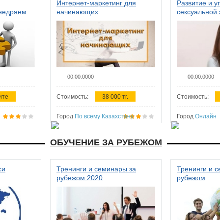
Интернет-маркетинг для
Развитие и у
внедряем
начинающих
сексуальной 
ства в
женщин
00.00.0000
00.00.0000
ите
Стоимость:
38 000 тг.
Стоимость:
Город
По всему Казахстану
Город
Онлайн
ОБУЧЕНИЕ ЗА РУБЕЖОМ
си
Тренинги и семинары за
Тренинги и 
рубежом 2020
рубежом