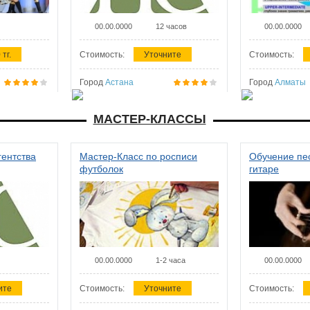
00.00.0000
12 часов
00.00.0000
 тг.
Стоимость:
Уточните
Стоимость:
Город
Астана
Город
Алматы
МАСТЕР-КЛАССЫ
гентства
Мастер-Класс по росписи
Обучение пес
футболок
гитаре
00.00.0000
1-2 часа
00.00.0000
ите
Стоимость:
Уточните
Стоимость: