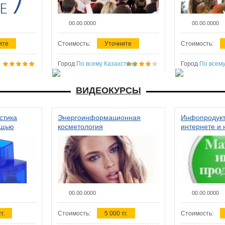
00.00.0000
00.00.0000
ите
Стоимость:
Уточните
Стоимость:
Город
По всему Казахстану
Город
По всему
ВИДЕОКУРСЫ
стика
Энергоинформационная
Инфопродукт
ощью
косметология
интернете и 
00.00.0000
00.00.0000
г.
Стоимость:
5 000 тг.
Стоимость: