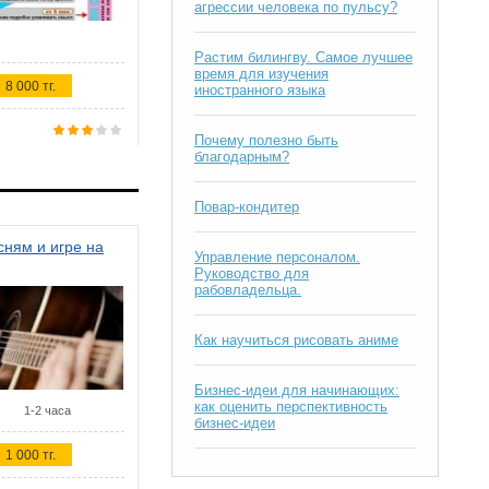
агрессии человека по пульсу?
Растим билингву. Самое лучшее
время для изучения
8 000 тг.
иностранного языка
Почему полезно быть
благодарным?
Повар-кондитер
ням и игре на
Управление персоналом.
Руководство для
рабовладельца.
Как научиться рисовать аниме
Бизнес-идеи для начинающих:
как оценить перспективность
1-2 часа
бизнес-идеи
1 000 тг.