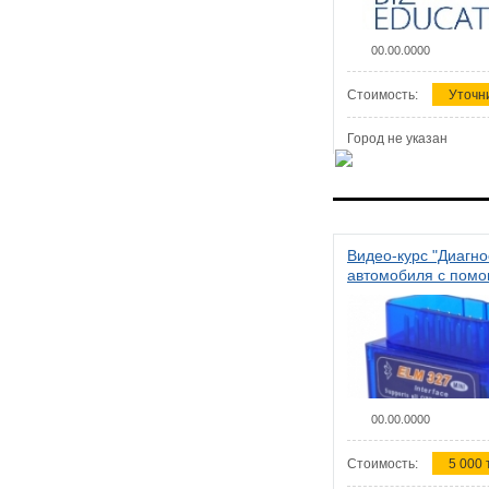
00.00.0000
Стоимость:
Уточн
Город не указан
Видео-курс "Диагно
автомобиля с пом
сканера ELM 327"
00.00.0000
Стоимость:
5 000 т