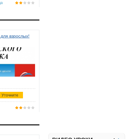
да
 для взрослых!
Уточните