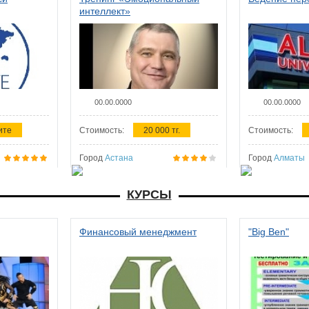
интеллект»
00.00.0000
00.00.0000
ите
Стоимость:
20 000 тг.
Стоимость:
Город
Астана
Город
Алматы
КУРСЫ
Финансовый менеджмент
"Big Ben"