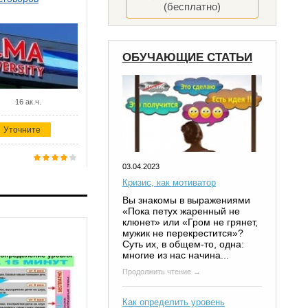
(бесплатно)
ОБУЧАЮЩИЕ СТАТЬИ
16 ак.ч.
Уточните
03.04.2023
Кризис, как мотиватор
Вы знакомы в выражениями
«Пока петух жаренный не
клюнет» или «Гром не грянет,
мужик не перекрестится»?
Суть их, в общем-то, одна:
многие из нас начина...
Продолжить чтение →
Как определить уровень