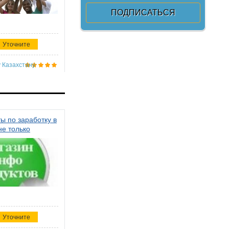
Уточните
 Казахстану
ы по заработку в
не только
Уточните