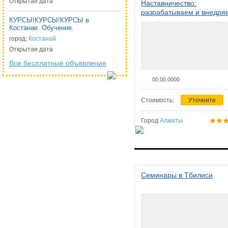
Открытая дата
Наставничество:
разрабатываем и внедря
КУРСЫ!КУРСЫ!КУРСЫ в
систему наставничества в
Костанае. Обучение.
организации
город:
Костанай
Открытая дата
Все бесплатные объявления
00.00.0000
Стоимость:
Уточните
Город
Алматы
Семинары в Тбилиси