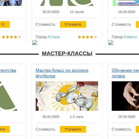
00.00.0000
12 часов
00.00.0000
 тг.
Стоимость:
Уточните
Стоимость:
Город
Астана
Город
Алматы
МАСТЕР-КЛАССЫ
гентства
Мастер-Класс по росписи
Обучение пес
футболок
гитаре
00.00.0000
1-2 часа
00.00.0000
ите
Стоимость:
Уточните
Стоимость: