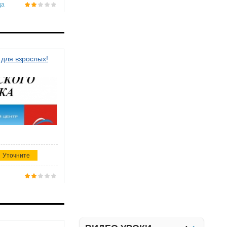
да
 для взрослых!
Уточните