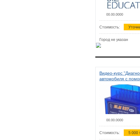
00.00.0000
Стоимость:
Уточн
Город не указан
Видео-курс "Диагно
автомобиля с пом
сканера ELM 327"
00.00.0000
Стоимость:
5 000 т