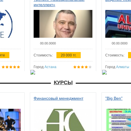
интеллект»
00.00.0000
00.00.0000
ите
Стоимость:
20 000 тг.
Стоимость:
Город
Астана
Город
Алматы
КУРСЫ
Финансовый менеджмент
"Big Ben"