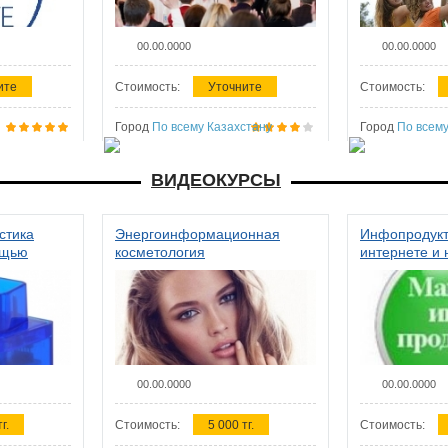
00.00.0000
00.00.0000
ите
Стоимость:
Уточните
Стоимость:
Город
По всему Казахстану
Город
По всему
ВИДЕОКУРСЫ
стика
Энергоинформационная
Инфопродукт
ощью
косметология
интернете и 
00.00.0000
00.00.0000
г.
Стоимость:
5 000 тг.
Стоимость: