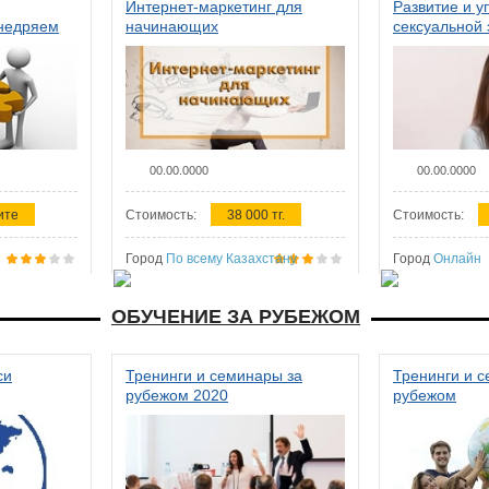
Интернет-маркетинг для
Развитие и у
внедряем
начинающих
сексуальной 
ства в
женщин
00.00.0000
00.00.0000
ите
Стоимость:
38 000 тг.
Стоимость:
Город
По всему Казахстану
Город
Онлайн
ОБУЧЕНИЕ ЗА РУБЕЖОМ
си
Тренинги и семинары за
Тренинги и 
рубежом 2020
рубежом