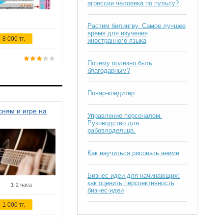
агрессии человека по пульсу?
Растим билингву. Самое лучшее
время для изучения
8 000 тг.
иностранного языка
Почему полезно быть
благодарным?
Повар-кондитер
ням и игре на
Управление персоналом.
Руководство для
рабовладельца.
Как научиться рисовать аниме
Бизнес-идеи для начинающих:
как оценить перспективность
1-2 часа
бизнес-идеи
1 000 тг.