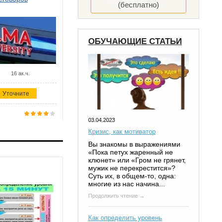
(бесплатно)
ОБУЧАЮЩИЕ СТАТЬИ
16 ак.ч.
Уточните
03.04.2023
Кризис, как мотиватор
Вы знакомы в выражениями
«Пока петух жаренный не
клюнет» или «Гром не грянет,
мужик не перекрестится»?
Суть их, в общем-то, одна:
многие из нас начина...
Продолжить чтение →
Как определить уровень