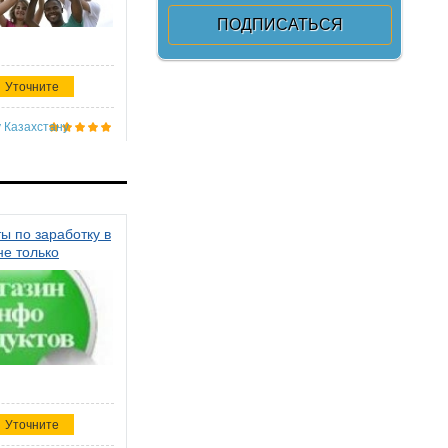
Уточните
 Казахстану
ы по заработку в
не только
Уточните