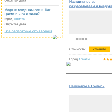
Открытая дата
Наставничество:
разрабатываем и внедря
Модные тенденции осени. Как
систему наставничества в
применить их в жизни?
организации
город:
Алматы
Открытая дата
Все бесплатные объявления
00.00.0000
Стоимость:
Уточните
Город
Алматы
Семинары в Тбилиси