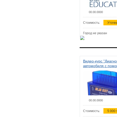
00.00.0000
Стоимость:
Уточн
Город не указан
Видео-курс "Диагно
автомобиля с пом
сканера ELM 327"
00.00.0000
Стоимость:
5 000 т