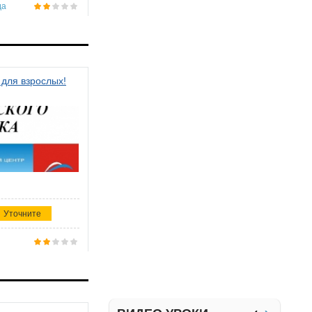
да
 для взрослых!
Уточните