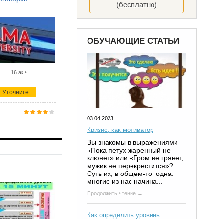
(бесплатно)
ОБУЧАЮЩИЕ СТАТЬИ
16 ак.ч.
Уточните
03.04.2023
Кризис, как мотиватор
Вы знакомы в выражениями
«Пока петух жаренный не
клюнет» или «Гром не грянет,
мужик не перекрестится»?
Суть их, в общем-то, одна:
многие из нас начина...
Продолжить чтение →
Как определить уровень