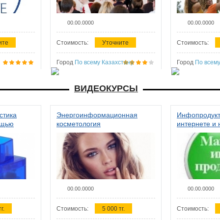
00.00.0000
00.00.0000
ите
Стоимость:
Уточните
Стоимость:
Город
По всему Казахстану
Город
По всему
ВИДЕОКУРСЫ
стика
Энергоинформационная
Инфопродукт
ощью
косметология
интернете и 
00.00.0000
00.00.0000
г.
Стоимость:
5 000 тг.
Стоимость: