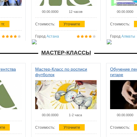
00.00.0000
12 часов
00.00.0000
 тг.
Стоимость:
Уточните
Стоимость:
Город
Астана
Город
Алматы
МАСТЕР-КЛАССЫ
гентства
Мастер-Класс по росписи
Обучение пес
футболок
гитаре
00.00.0000
1-2 часа
00.00.0000
ите
Стоимость:
Уточните
Стоимость: