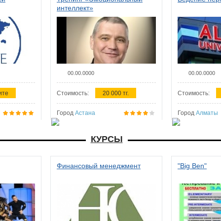
интеллект»
00.00.0000
00.00.0000
ите
Стоимость:
20 000 тг.
Стоимость:
Город
Астана
Город
Алматы
КУРСЫ
Финансовый менеджмент
"Big Ben"