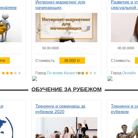
Интернет-маркетинг для
Развитие и у
внедряем
начинающих
сексуальной 
ства в
женщин
00.00.0000
00.00.0000
ите
Стоимость:
38 000 тг.
Стоимость:
Город
По всему Казахстану
Город
Онлайн
ОБУЧЕНИЕ ЗА РУБЕЖОМ
си
Тренинги и семинары за
Тренинги и 
рубежом 2020
рубежом