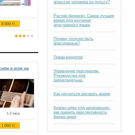
агрессии человека по пульсу?
Растим билингву. Самое лучшее
время для изучения
8 000 тг.
иностранного языка
Почему полезно быть
благодарным?
Повар-кондитер
ням и игре на
Управление персоналом.
Руководство для
рабовладельца.
Как научиться рисовать аниме
Бизнес-идеи для начинающих:
как оценить перспективность
1-2 часа
бизнес-идеи
1 000 тг.