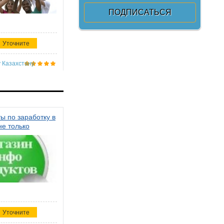
Уточните
 Казахстану
ы по заработку в
не только
Уточните