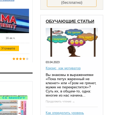
(бесплатно)
ОБУЧАЮЩИЕ СТАТЬИ
16 ак.ч.
Уточните
03.04.2023
Кризис, как мотиватор
Вы знакомы в выражениями
«Пока петух жаренный не
клюнет» или «Гром не грянет,
мужик не перекрестится»?
Суть их, в общем-то, одна:
многие из нас начина...
Продолжить чтение →
Как определить уровень