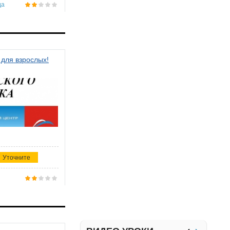
да
 для взрослых!
Уточните