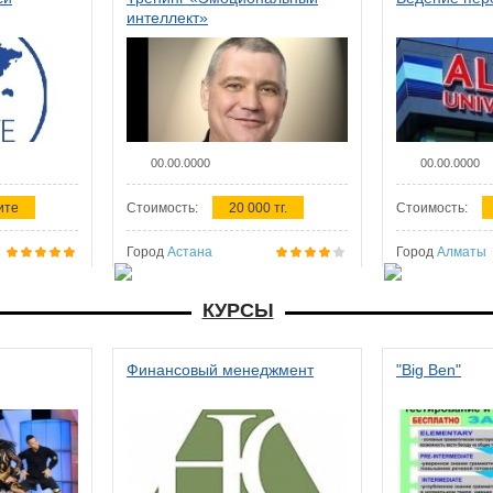
интеллект»
00.00.0000
00.00.0000
ите
Стоимость:
20 000 тг.
Стоимость:
Город
Астана
Город
Алматы
КУРСЫ
Финансовый менеджмент
"Big Ben"