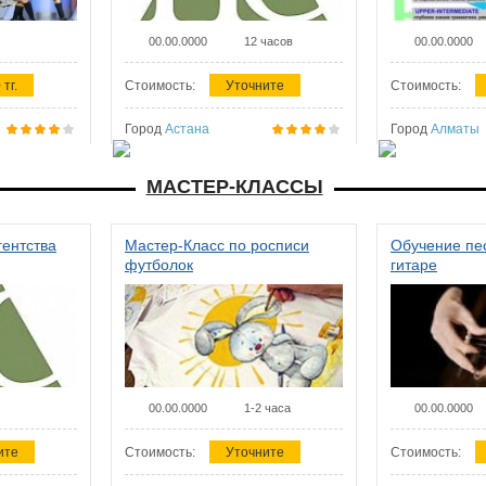
00.00.0000
12 часов
00.00.0000
 тг.
Стоимость:
Уточните
Стоимость:
Город
Астана
Город
Алматы
МАСТЕР-КЛАССЫ
гентства
Мастер-Класс по росписи
Обучение пес
футболок
гитаре
00.00.0000
1-2 часа
00.00.0000
ите
Стоимость:
Уточните
Стоимость: