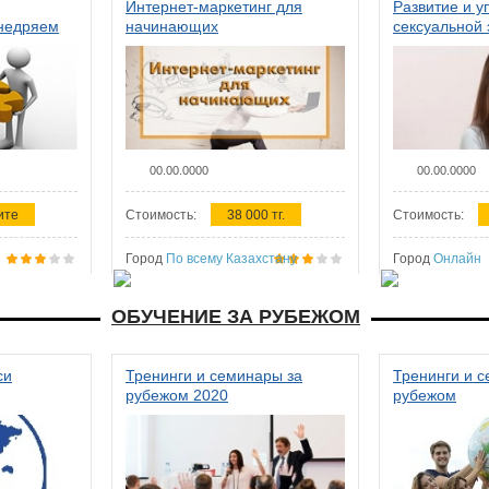
Интернет-маркетинг для
Развитие и у
внедряем
начинающих
сексуальной 
ства в
женщин
00.00.0000
00.00.0000
ите
Стоимость:
38 000 тг.
Стоимость:
Город
По всему Казахстану
Город
Онлайн
ОБУЧЕНИЕ ЗА РУБЕЖОМ
си
Тренинги и семинары за
Тренинги и 
рубежом 2020
рубежом