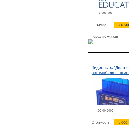
00.00.0000
Стоимость:
Уточн
Город не указан
Видео-курс "Диагно
автомобиля с пом
сканера ELM 327"
00.00.0000
Стоимость:
5 000 т