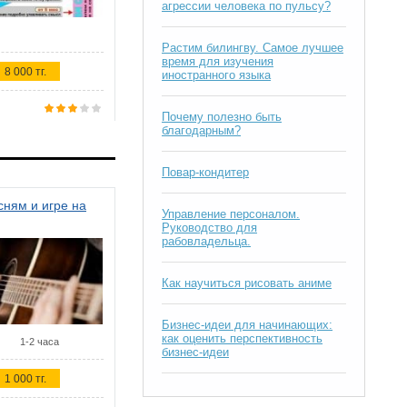
агрессии человека по пульсу?
Растим билингву. Самое лучшее
время для изучения
8 000 тг.
иностранного языка
Почему полезно быть
благодарным?
Повар-кондитер
ням и игре на
Управление персоналом.
Руководство для
рабовладельца.
Как научиться рисовать аниме
Бизнес-идеи для начинающих:
как оценить перспективность
1-2 часа
бизнес-идеи
1 000 тг.