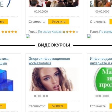
00.00.0000
00.00.0000
ите
Стоимость:
Уточните
Стоимость:
Город
По всему Казахстану
Город
По всему
ВИДЕОКУРСЫ
стика
Энергоинформационная
Инфопродукт
ощью
косметология
интернете и 
00.00.0000
00.00.0000
г.
Стоимость:
5 000 тг.
Стоимость: