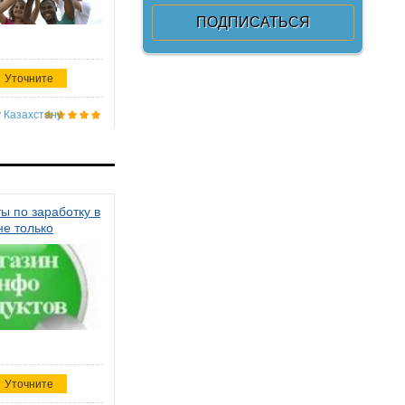
Уточните
 Казахстану
ы по заработку в
не только
Уточните