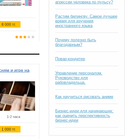
агрессии человека по пульсу?
Растим билингву. Самое лучшее
время для изучения
8 000 тг.
иностранного языка
Почему полезно быть
благодарным?
Повар-кондитер
ням и игре на
Управление персоналом.
Руководство для
рабовладельца.
Как научиться рисовать аниме
Бизнес-идеи для начинающих:
как оценить перспективность
1-2 часа
бизнес-идеи
1 000 тг.