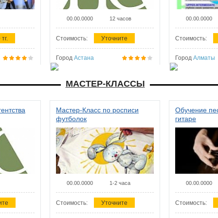
00.00.0000
12 часов
00.00.0000
 тг.
Стоимость:
Уточните
Стоимость:
Город
Астана
Город
Алматы
МАСТЕР-КЛАССЫ
гентства
Мастер-Класс по росписи
Обучение пес
футболок
гитаре
00.00.0000
1-2 часа
00.00.0000
ите
Стоимость:
Уточните
Стоимость: