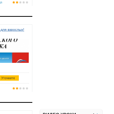
да
 для взрослых!
Уточните