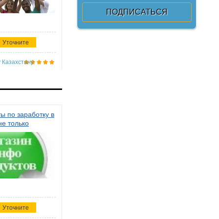
Уточните
 Казахстану
ы по заработку в
не только
Уточните