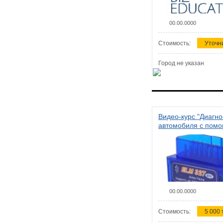
00.00.0000
Стоимость:
Уточн
Город не указан
Видео-курс "Диагно
автомобиля с пом
сканера ELM 327"
00.00.0000
Стоимость:
5 000 т