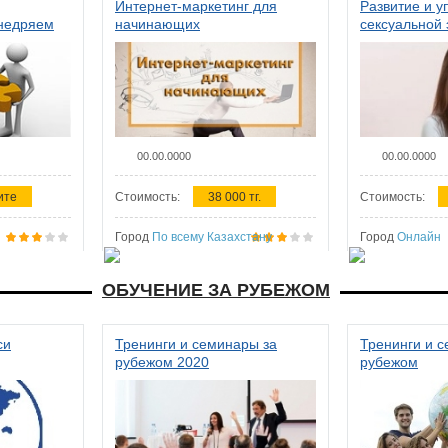
Интернет-маркетинг для
Развитие и у
внедряем
начинающих
сексуальной 
ства в
женщин
00.00.0000
00.00.0000
ите
Стоимость:
38 000 тг.
Стоимость:
Город
По всему Казахстану
Город
Онлайн
ОБУЧЕНИЕ ЗА РУБЕЖОМ
си
Тренинги и семинары за
Тренинги и 
рубежом 2020
рубежом