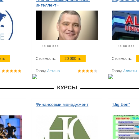
интеллект»
00.00.0000
00.00.0000
ите
Стоимость:
20 000 тг.
Стоимость:
Город
Астана
Город
Алматы
КУРСЫ
Финансовый менеджмент
"Big Ben"