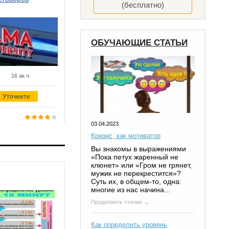
(бесплатно)
ОБУЧАЮЩИЕ СТАТЬИ
16 ак.ч.
Уточните
03.04.2023
Кризис, как мотиватор
Вы знакомы в выражениями
«Пока петух жаренный не
клюнет» или «Гром не грянет,
мужик не перекрестится»?
Суть их, в общем-то, одна:
многие из нас начина...
Продолжить чтение →
Как определить уровень