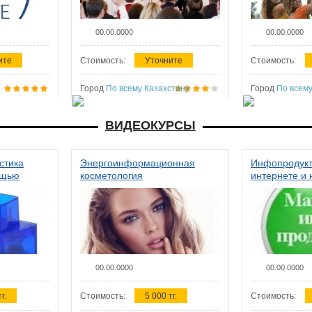
00.00.0000
00.00.0000
ите
Стоимость:
Уточните
Стоимость:
Город
По всему Казахстану
Город
По всему
ВИДЕОКУРСЫ
стика
Энергоинформационная
Инфопродукт
ощью
косметология
интернете и 
00.00.0000
00.00.0000
г.
Стоимость:
5 000 тг.
Стоимость: