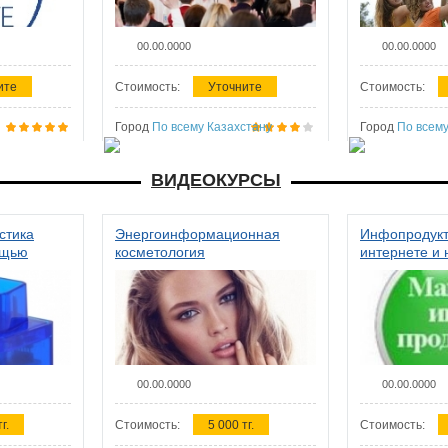
00.00.0000
00.00.0000
ите
Стоимость:
Уточните
Стоимость:
Город
По всему Казахстану
Город
По всему
ВИДЕОКУРСЫ
стика
Энергоинформационная
Инфопродукт
ощью
косметология
интернете и 
00.00.0000
00.00.0000
г.
Стоимость:
5 000 тг.
Стоимость: