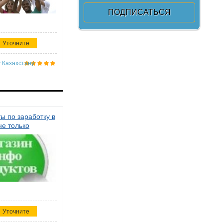
Уточните
 Казахстану
ы по заработку в
не только
Уточните