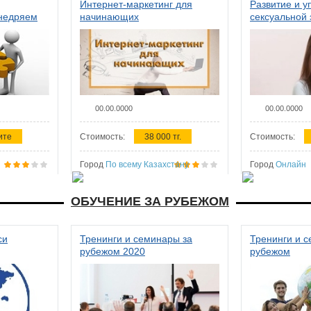
Интернет-маркетинг для
Развитие и у
внедряем
начинающих
сексуальной 
ства в
женщин
00.00.0000
00.00.0000
ите
Стоимость:
38 000 тг.
Стоимость:
Город
По всему Казахстану
Город
Онлайн
ОБУЧЕНИЕ ЗА РУБЕЖОМ
си
Тренинги и семинары за
Тренинги и 
рубежом 2020
рубежом