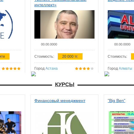
интеллект»
00.00.0000
00.00.0000
ите
Стоимость:
20 000 тг.
Стоимость:
Город
Астана
Город
Алматы
КУРСЫ
Финансовый менеджмент
"Big Ben"