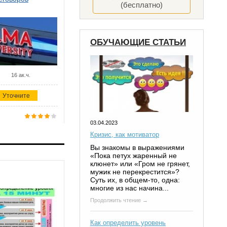
(бесплатно)
ОБУЧАЮЩИЕ СТАТЬИ
16 ак.ч.
Уточните
03.04.2023
Кризис, как мотиватор
Вы знакомы в выражениями
«Пока петух жаренный не
клюнет» или «Гром не грянет,
мужик не перекрестится»?
Суть их, в общем-то, одна:
многие из нас начина...
Продолжить чтение →
Как определить уровень