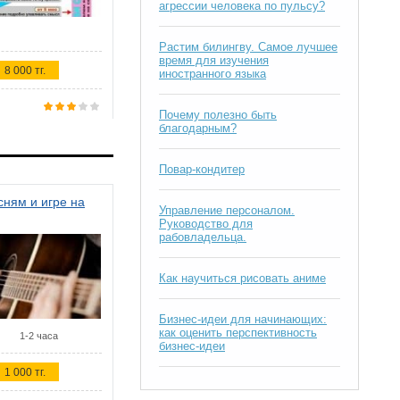
агрессии человека по пульсу?
Растим билингву. Самое лучшее
время для изучения
8 000 тг.
иностранного языка
Почему полезно быть
благодарным?
Повар-кондитер
ням и игре на
Управление персоналом.
Руководство для
рабовладельца.
Как научиться рисовать аниме
Бизнес-идеи для начинающих:
как оценить перспективность
1-2 часа
бизнес-идеи
1 000 тг.