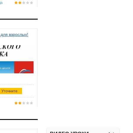
да
 для взрослых!
Уточните