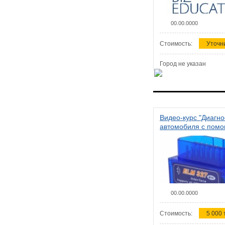
00.00.0000
Стоимость:
Уточн
Город не указан
Видео-курс "Диагно
автомобиля с пом
сканера ELM 327"
00.00.0000
Стоимость:
5 000 т