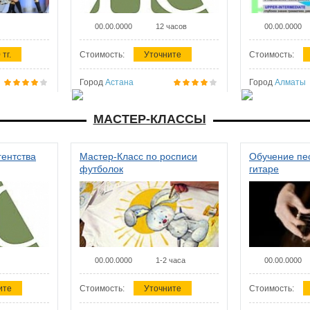
00.00.0000
12 часов
00.00.0000
 тг.
Стоимость:
Уточните
Стоимость:
Город
Астана
Город
Алматы
МАСТЕР-КЛАССЫ
гентства
Мастер-Класс по росписи
Обучение пес
футболок
гитаре
00.00.0000
1-2 часа
00.00.0000
ите
Стоимость:
Уточните
Стоимость: