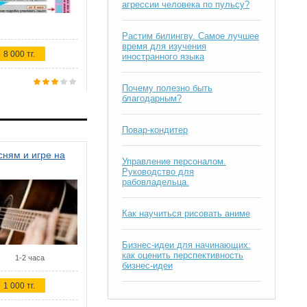
агрессии человека по пульсу?
Растим билингву. Самое лучшее
время для изучения
8 000 тг.
иностранного языка
Почему полезно быть
благодарным?
Повар-кондитер
ням и игре на
Управление персоналом.
Руководство для
рабовладельца.
Как научиться рисовать аниме
Бизнес-идеи для начинающих:
как оценить перспективность
1-2 часа
бизнес-идеи
1 000 тг.