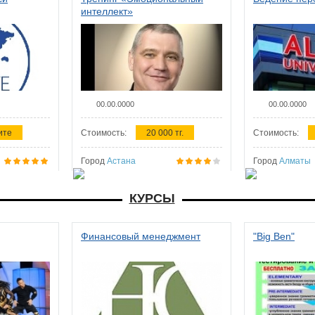
интеллект»
00.00.0000
00.00.0000
ите
Стоимость:
20 000 тг.
Стоимость:
Город
Астана
Город
Алматы
КУРСЫ
Финансовый менеджмент
"Big Ben"