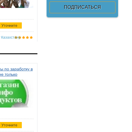
Уточните
 Казахстану
ы по заработку в
не только
Уточните