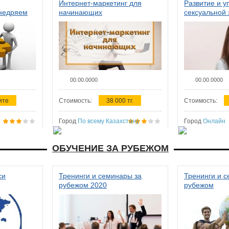
Интернет-маркетинг для
Развитие и у
внедряем
начинающих
сексуальной 
ства в
женщин
00.00.0000
00.00.0000
ите
Стоимость:
38 000 тг.
Стоимость:
Город
По всему Казахстану
Город
Онлайн
ОБУЧЕНИЕ ЗА РУБЕЖОМ
си
Тренинги и семинары за
Тренинги и 
рубежом 2020
рубежом