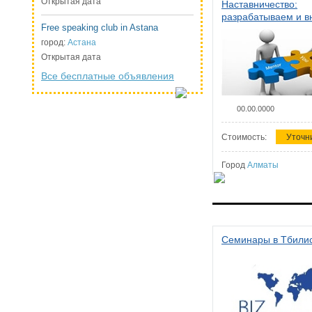
Открытая дата
Наставничество:
разрабатываем и 
Free speaking club in Astana
систему наставниче
организации
город:
Астана
Открытая дата
Все бесплатные объявления
00.00.0000
Стоимость:
Уточн
Город
Алматы
Семинары в Тбили