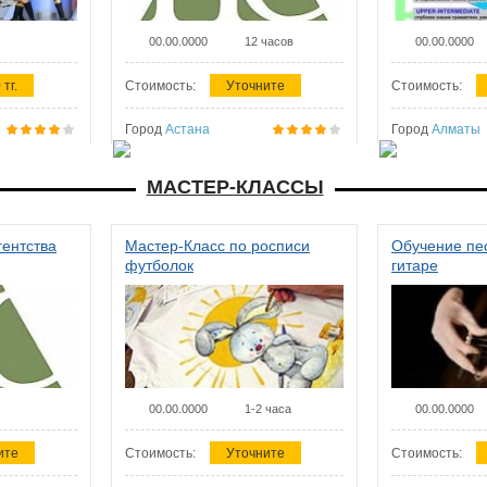
00.00.0000
12 часов
00.00.0000
 тг.
Стоимость:
Уточните
Стоимость:
Город
Астана
Город
Алматы
МАСТЕР-КЛАССЫ
гентства
Мастер-Класс по росписи
Обучение пес
футболок
гитаре
00.00.0000
1-2 часа
00.00.0000
ите
Стоимость:
Уточните
Стоимость: