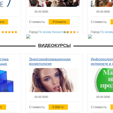
00.00.0000
00.00.0000
ите
Стоимость:
Уточните
Стоимость:
Город
По всему Казахстану
Город
По всему
ВИДЕОКУРСЫ
стика
Энергоинформационная
Инфопродукт
ощью
косметология
интернете и 
00.00.0000
00.00.0000
г.
Стоимость:
5 000 тг.
Стоимость: