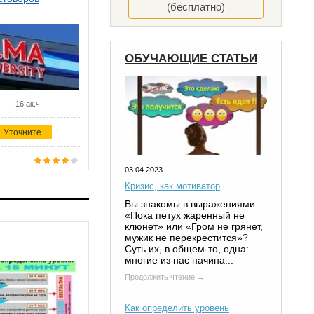
(бесплатно)
ОБУЧАЮЩИЕ СТАТЬИ
16 ак.ч.
Уточните
03.04.2023
Кризис, как мотиватор
Вы знакомы в выражениями
«Пока петух жаренный не
клюнет» или «Гром не грянет,
мужик не перекрестится»?
Суть их, в общем-то, одна:
многие из нас начина...
Продолжить чтение →
Как определить уровень