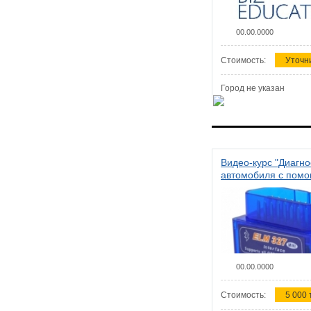
00.00.0000
Стоимость:
Уточн
Город не указан
Видео-курс "Диагно
автомобиля с пом
сканера ELM 327"
00.00.0000
Стоимость:
5 000 т