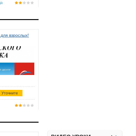
да
 для взрослых!
Уточните