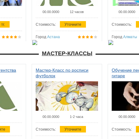
00.00.0000
12 часов
00.00.0000
 тг.
Стоимость:
Уточните
Стоимость:
Город
Астана
Город
Алматы
МАСТЕР-КЛАССЫ
гентства
Мастер-Класс по росписи
Обучение пес
футболок
гитаре
00.00.0000
1-2 часа
00.00.0000
ите
Стоимость:
Уточните
Стоимость: