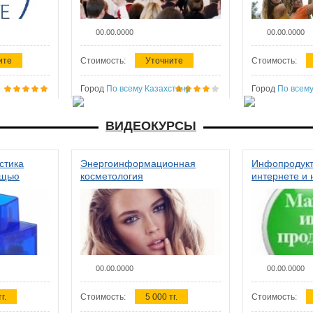
00.00.0000
00.00.0000
ите
Стоимость:
Уточните
Стоимость:
Город
По всему Казахстану
Город
По всему
ВИДЕОКУРСЫ
стика
Энергоинформационная
Инфопродукт
ощью
косметология
интернете и 
00.00.0000
00.00.0000
г.
Стоимость:
5 000 тг.
Стоимость: