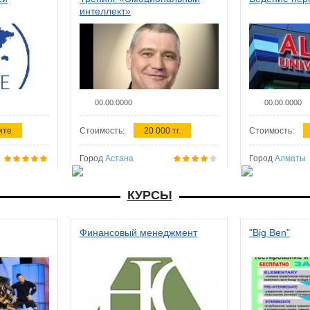
интеллект»
00.00.0000
00.00.0000
ите
Стоимость:
20 000 тг.
Стоимость:
Город
Астана
Город
Алматы
КУРСЫ
Финансовый менеджмент
"Big Ben"