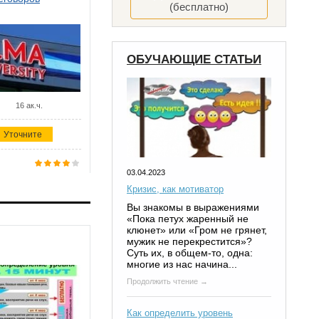
(бесплатно)
ОБУЧАЮЩИЕ СТАТЬИ
16 ак.ч.
Уточните
03.04.2023
Кризис, как мотиватор
Вы знакомы в выражениями
«Пока петух жаренный не
клюнет» или «Гром не грянет,
мужик не перекрестится»?
Суть их, в общем-то, одна:
многие из нас начина...
Продолжить чтение →
Как определить уровень