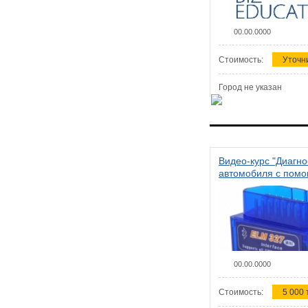
00.00.0000
Стоимость:
Уточн
Город не указан
Видео-курс "Диагно
автомобиля с пом
сканера ELM 327"
00.00.0000
Стоимость:
5 000 т