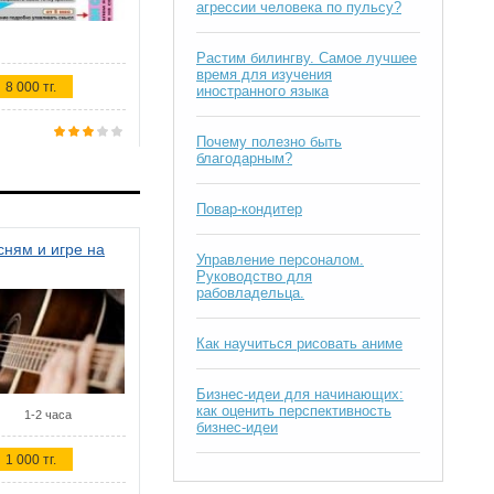
агрессии человека по пульсу?
Растим билингву. Самое лучшее
время для изучения
8 000 тг.
иностранного языка
Почему полезно быть
благодарным?
Повар-кондитер
ням и игре на
Управление персоналом.
Руководство для
рабовладельца.
Как научиться рисовать аниме
Бизнес-идеи для начинающих:
как оценить перспективность
1-2 часа
бизнес-идеи
1 000 тг.