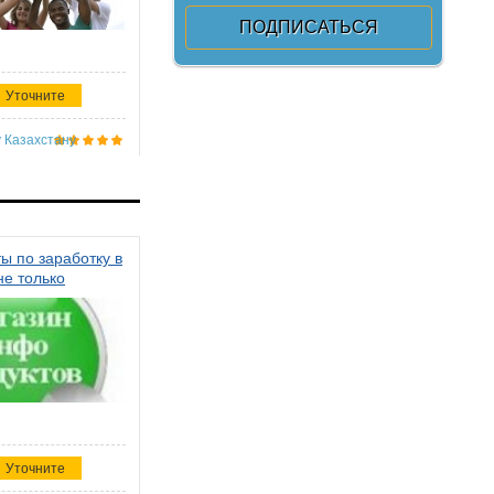
Уточните
 Казахстану
ы по заработку в
не только
Уточните