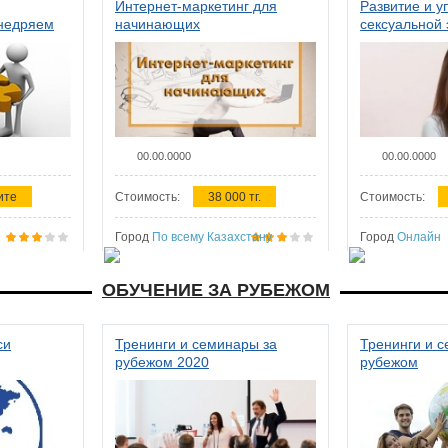
Интернет-маркетинг для
Развитие и у
внедряем
начинающих
сексуальной 
ства в
женщин
00.00.0000
00.00.0000
ите
Стоимость:
38 000 тг.
Стоимость:
Город
По всему Казахстану
Город
Онлайн
ОБУЧЕНИЕ ЗА РУБЕЖОМ
си
Тренинги и семинары за
Тренинги и 
рубежом 2020
рубежом