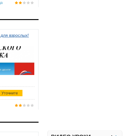
да
 для взрослых!
Уточните