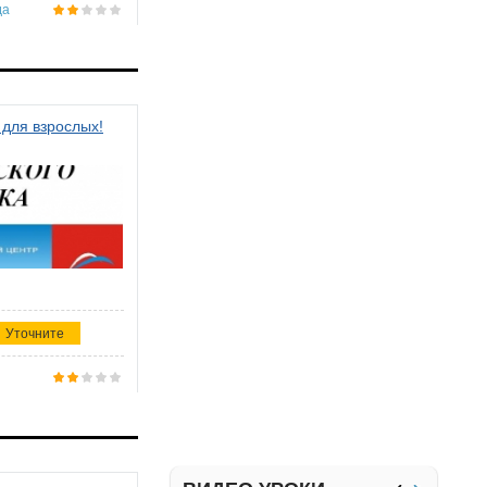
да
 для взрослых!
Уточните