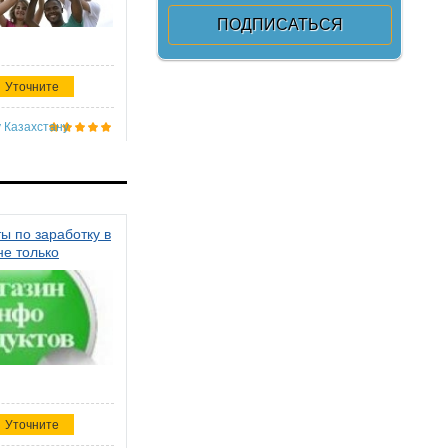
Уточните
 Казахстану
ы по заработку в
не только
Уточните