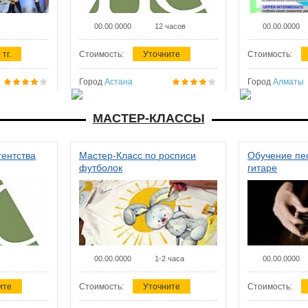
00.00.0000
12 часов
00.00.0000
 тг.
Стоимость:
Уточните
Стоимость:
Город
Астана
Город
Алматы
МАСТЕР-КЛАССЫ
гентства
Мастер-Класс по росписи
Обучение пес
футболок
гитаре
00.00.0000
1-2 часа
00.00.0000
ите
Стоимость:
Уточните
Стоимость: