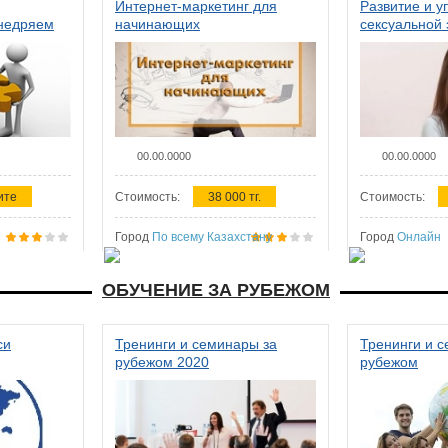
Интернет-маркетинг для
Развитие и у
внедряем
начинающих
сексуальной 
ства в
женщин
00.00.0000
00.00.0000
ите
Стоимость:
38 000 тг.
Стоимость:
Город
По всему Казахстану
Город
Онлайн
ОБУЧЕНИЕ ЗА РУБЕЖОМ
си
Тренинги и семинары за
Тренинги и 
рубежом 2020
рубежом