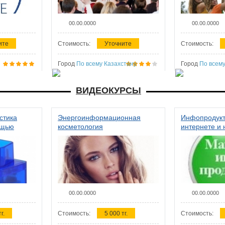
00.00.0000
00.00.0000
ите
Стоимость:
Уточните
Стоимость:
Город
По всему Казахстану
Город
По всему
ВИДЕОКУРСЫ
стика
Энергоинформационная
Инфопродукт
ощью
косметология
интернете и 
00.00.0000
00.00.0000
г.
Стоимость:
5 000 тг.
Стоимость: