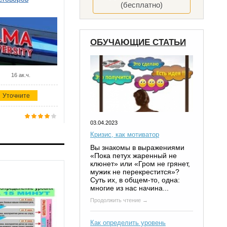
(бесплатно)
ОБУЧАЮЩИЕ СТАТЬИ
16 ак.ч.
Уточните
03.04.2023
Кризис, как мотиватор
Вы знакомы в выражениями
«Пока петух жаренный не
клюнет» или «Гром не грянет,
мужик не перекрестится»?
Суть их, в общем-то, одна:
многие из нас начина...
Продолжить чтение →
Как определить уровень