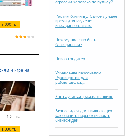
агрессии человека по пульсу?
Растим билингву. Самое лучшее
время для изучения
8 000 тг.
иностранного языка
Почему полезно быть
благодарным?
Повар-кондитер
ням и игре на
Управление персоналом.
Руководство для
рабовладельца.
Как научиться рисовать аниме
Бизнес-идеи для начинающих:
как оценить перспективность
1-2 часа
бизнес-идеи
1 000 тг.