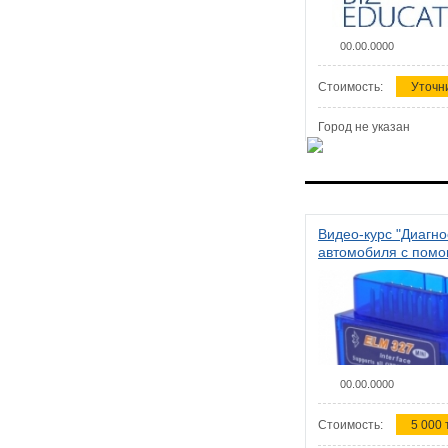
00.00.0000
Стоимость:
Уточн
Город не указан
Видео-курс "Диагно
автомобиля с пом
сканера ELM 327"
00.00.0000
Стоимость:
5 000 т