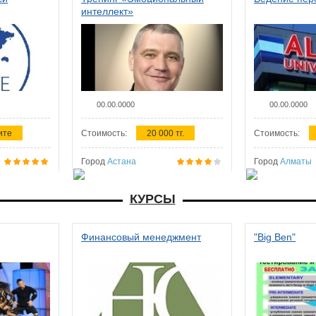
интеллект»
00.00.0000
00.00.0000
ите
Стоимость:
20 000 тг.
Стоимость:
Город
Астана
Город
Алматы
КУРСЫ
Финансовый менеджмент
"Big Ben"