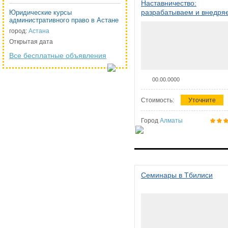
Наставничество:
разрабатываем и внедря
Юридические курсы
административного право в Астане
систему наставничества в
организации
город:
Астана
Открытая дата
Все бесплатные объявления
00.00.0000
Стоимость:
Уточните
Город
Алматы
Семинары в Тбилиси