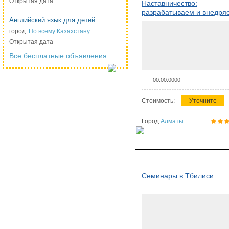
Открытая дата
Наставничество:
разрабатываем и внедря
Английский язык для детей
систему наставничества в
организации
город:
По всему Казахстану
Открытая дата
Все бесплатные объявления
00.00.0000
Стоимость:
Уточните
Город
Алматы
Семинары в Тбилиси