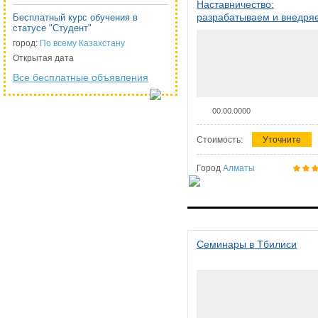
Наставничество:
разрабатываем и внедря
Бесплатный курс обучения в
статусе "Студент"
систему наставничества в
организации
город:
По всему Казахстану
Открытая дата
Все бесплатные объявления
00.00.0000
Стоимость:
Уточните
Город
Алматы
Семинары в Тбилиси