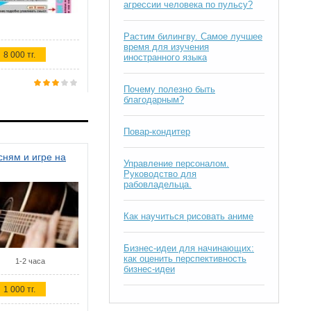
агрессии человека по пульсу?
Растим билингву. Самое лучшее
время для изучения
8 000 тг.
иностранного языка
Почему полезно быть
благодарным?
Повар-кондитер
ням и игре на
Управление персоналом.
Руководство для
рабовладельца.
Как научиться рисовать аниме
Бизнес-идеи для начинающих:
как оценить перспективность
1-2 часа
бизнес-идеи
1 000 тг.