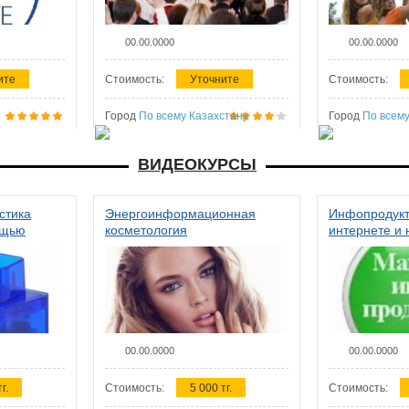
00.00.0000
00.00.0000
ите
Стоимость:
Уточните
Стоимость:
Город
По всему Казахстану
Город
По всему
ВИДЕОКУРСЫ
стика
Энергоинформационная
Инфопродукт
ощью
косметология
интернете и 
00.00.0000
00.00.0000
г.
Стоимость:
5 000 тг.
Стоимость: