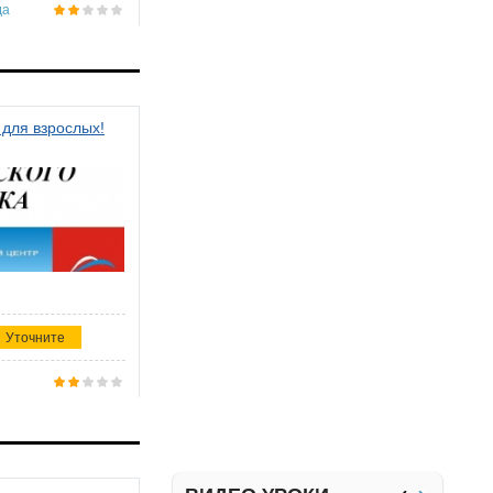
да
 для взрослых!
Уточните