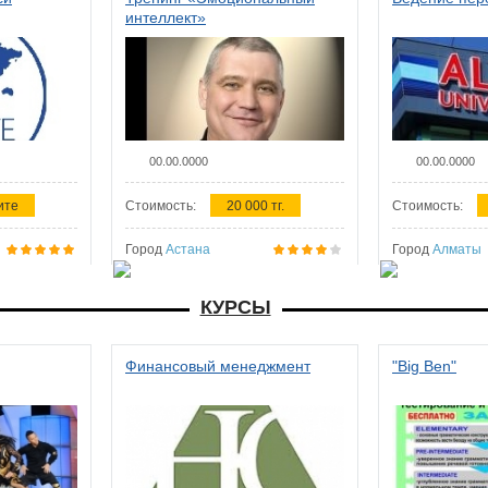
интеллект»
00.00.0000
00.00.0000
ите
Стоимость:
20 000 тг.
Стоимость:
Город
Астана
Город
Алматы
КУРСЫ
Финансовый менеджмент
"Big Ben"