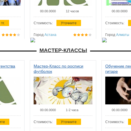
00.00.0000
12 часов
00.00.0000
 тг.
Стоимость:
Уточните
Стоимость:
Город
Астана
Город
Алматы
МАСТЕР-КЛАССЫ
гентства
Мастер-Класс по росписи
Обучение пес
футболок
гитаре
00.00.0000
1-2 часа
00.00.0000
ите
Стоимость:
Уточните
Стоимость: