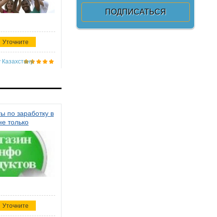
Уточните
 Казахстану
ы по заработку в
не только
Уточните