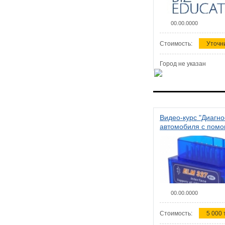
00.00.0000
Стоимость:
Уточн
Город не указан
Видео-курс "Диагно
автомобиля с пом
сканера ELM 327"
00.00.0000
Стоимость:
5 000 т