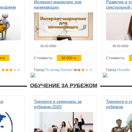
Интернет-маркетинг для
Развитие и у
внедряем
начинающих
сексуальной 
ства в
женщин
00.00.0000
00.00.0000
ите
Стоимость:
38 000 тг.
Стоимость:
Город
По всему Казахстану
Город
Онлайн
ОБУЧЕНИЕ ЗА РУБЕЖОМ
си
Тренинги и семинары за
Тренинги и 
рубежом 2020
рубежом