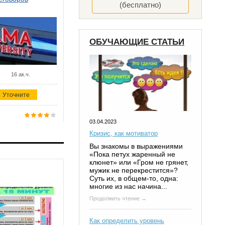
(бесплатно)
ОБУЧАЮЩИЕ СТАТЬИ
16 ак.ч.
Уточните
03.04.2023
Кризис, как мотиватор
Вы знакомы в выражениями
«Пока петух жаренный не
клюнет» или «Гром не грянет,
мужик не перекрестится»?
Суть их, в общем-то, одна:
многие из нас начина...
Продолжить чтение →
Как определить уровень