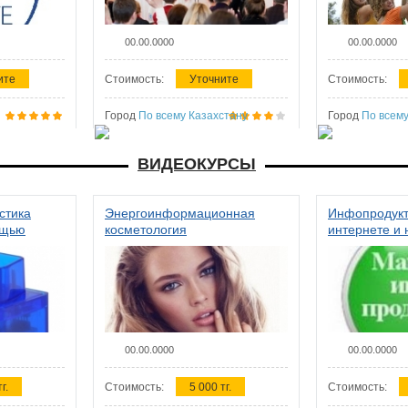
00.00.0000
00.00.0000
ите
Стоимость:
Уточните
Стоимость:
Город
По всему Казахстану
Город
По всему
ВИДЕОКУРСЫ
стика
Энергоинформационная
Инфопродукт
ощью
косметология
интернете и 
00.00.0000
00.00.0000
г.
Стоимость:
5 000 тг.
Стоимость: