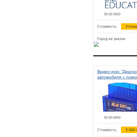
00.00.0000
Стоимость:
Уточн
Город не указан
Видео-курс "Диагно
автомобиля с пом
сканера ELM 327"
00.00.0000
Стоимость:
5 000 т