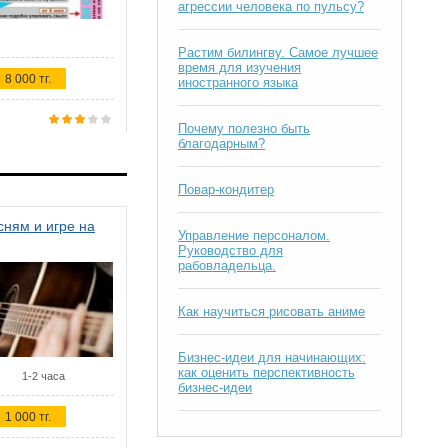
агрессии человека по пульсу?
Растим билингву. Самое лучшее
время для изучения
8 000 тг.
иностранного языка
Почему полезно быть
благодарным?
Повар-кондитер
ням и игре на
Управление персоналом.
Руководство для
рабовладельца.
Как научиться рисовать аниме
Бизнес-идеи для начинающих:
как оценить перспективность
1-2 часа
бизнес-идеи
1 000 тг.