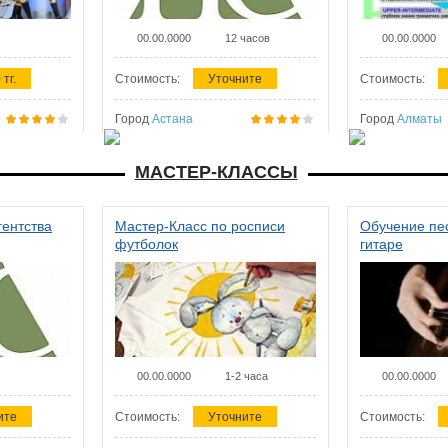
00.00.0000
12 часов
00.00.0000
 тг.
Стоимость:
Уточните
Стоимость:
Город
Астана
Город
Алматы
МАСТЕР-КЛАССЫ
гентства
Мастер-Класс по росписи
Обучение пес
футболок
гитаре
00.00.0000
1-2 часа
00.00.0000
ите
Стоимость:
Уточните
Стоимость: