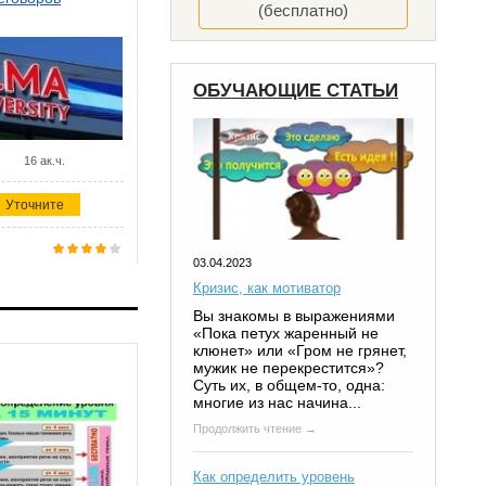
(бесплатно)
ОБУЧАЮЩИЕ СТАТЬИ
16 ак.ч.
Уточните
03.04.2023
Кризис, как мотиватор
Вы знакомы в выражениями
«Пока петух жаренный не
клюнет» или «Гром не грянет,
мужик не перекрестится»?
Суть их, в общем-то, одна:
многие из нас начина...
Продолжить чтение →
Как определить уровень