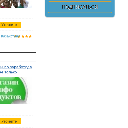
Уточните
 Казахстану
ы по заработку в
не только
Уточните