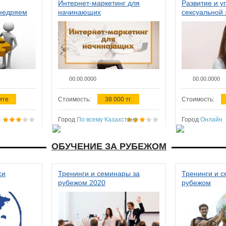
Интернет-маркетинг для
Развитие и у
внедряем
начинающих
сексуальной 
ства в
женщин
00.00.0000
00.00.0000
ите
Стоимость:
38 000 тг.
Стоимость:
Город
По всему Казахстану
Город
Онлайн
ОБУЧЕНИЕ ЗА РУБЕЖОМ
си
Тренинги и семинары за
Тренинги и 
рубежом 2020
рубежом