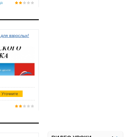
да
 для взрослых!
Уточните