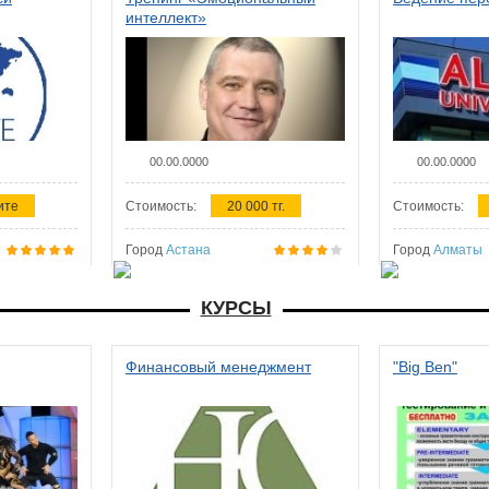
интеллект»
00.00.0000
00.00.0000
ите
Стоимость:
20 000 тг.
Стоимость:
Город
Астана
Город
Алматы
КУРСЫ
Финансовый менеджмент
"Big Ben"