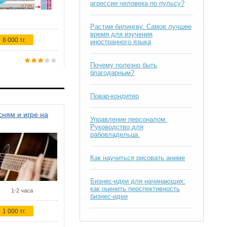
агрессии человека по пульсу?
Растим билингву. Самое лучшее
время для изучения
8 000 тг.
иностранного языка
Почему полезно быть
благодарным?
Повар-кондитер
ням и игре на
Управление персоналом.
Руководство для
рабовладельца.
Как научиться рисовать аниме
Бизнес-идеи для начинающих:
как оценить перспективность
1-2 часа
бизнес-идеи
1 000 тг.