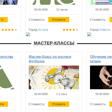
00.00.0000
12 часов
00.00.0000
 тг.
Стоимость:
Уточните
Стоимость:
Город
Астана
Город
Алматы
МАСТЕР-КЛАССЫ
гентства
Мастер-Класс по росписи
Обучение пес
футболок
гитаре
00.00.0000
1-2 часа
00.00.0000
ите
Стоимость:
Уточните
Стоимость: