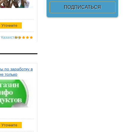
Уточните
 Казахстану
ы по заработку в
не только
Уточните