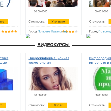
00.00.0000
00.00.0000
ите
Стоимость:
Уточните
Стоимость:
Город
По всему Казахстану
Город
По всему
ВИДЕОКУРСЫ
стика
Энергоинформационная
Инфопродукт
ощью
косметология
интернете и 
00.00.0000
00.00.0000
г.
Стоимость:
5 000 тг.
Стоимость: