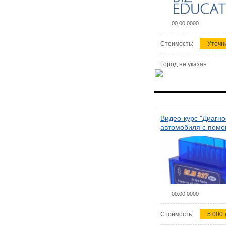
00.00.0000
Стоимость:
Уточн
Город не указан
Видео-курс "Диагно
автомобиля с пом
сканера ELM 327"
00.00.0000
Стоимость:
5 000 т