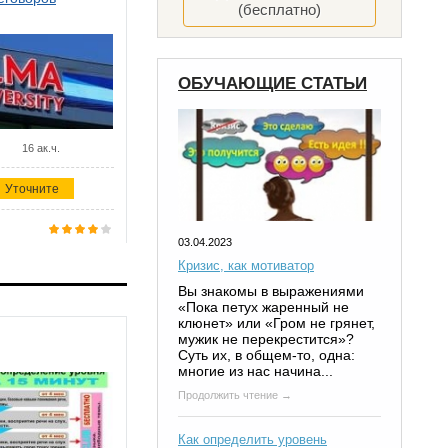
(бесплатно)
ОБУЧАЮЩИЕ СТАТЬИ
16 ак.ч.
Уточните
03.04.2023
Кризис, как мотиватор
Вы знакомы в выражениями
«Пока петух жаренный не
клюнет» или «Гром не грянет,
мужик не перекрестится»?
Суть их, в общем-то, одна:
многие из нас начина...
Продолжить чтение →
Как определить уровень