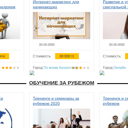
Интернет-маркетинг для
Развитие и у
внедряем
начинающих
сексуальной 
ства в
женщин
00.00.0000
00.00.0000
ите
Стоимость:
38 000 тг.
Стоимость:
Город
По всему Казахстану
Город
Онлайн
ОБУЧЕНИЕ ЗА РУБЕЖОМ
си
Тренинги и семинары за
Тренинги и 
рубежом 2020
рубежом