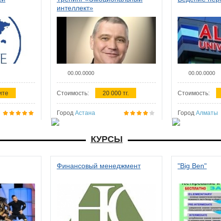
интеллект»
00.00.0000
00.00.0000
ите
Стоимость:
20 000 тг.
Стоимость:
Город
Астана
Город
Алматы
КУРСЫ
Финансовый менеджмент
"Big Ben"