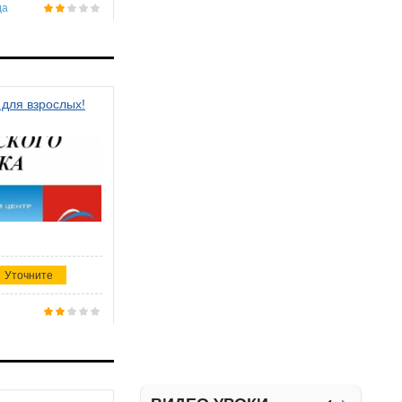
да
 для взрослых!
Уточните