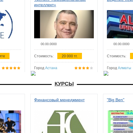
интеллект»
00.00.0000
00.00.0000
ите
Стоимость:
20 000 тг.
Стоимость:
Город
Астана
Город
Алматы
КУРСЫ
Финансовый менеджмент
"Big Ben"