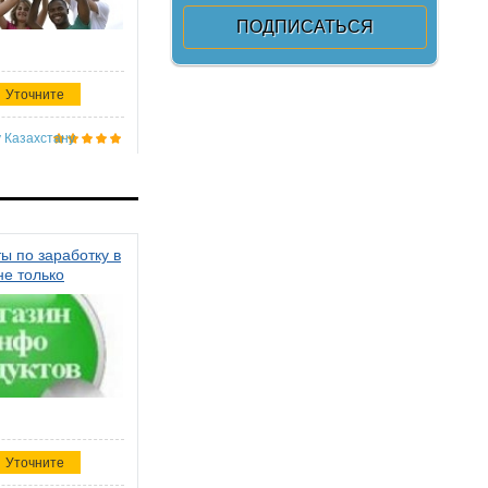
Уточните
 Казахстану
ы по заработку в
не только
Уточните