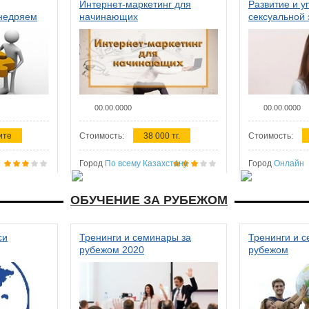
Интернет-маркетинг для
Развитие и у
внедряем
начинающих
сексуальной 
ства в
женщин
00.00.0000
00.00.0000
ите
Стоимость:
38 000 тг.
Стоимость:
Город
По всему Казахстану
Город
Онлайн
ОБУЧЕНИЕ ЗА РУБЕЖОМ
си
Тренинги и семинары за
Тренинги и 
рубежом 2020
рубежом