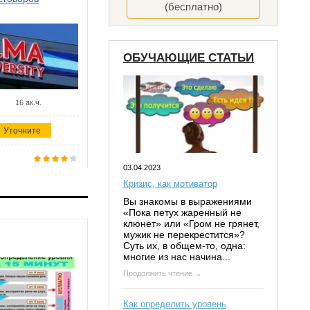
(бесплатно)
ОБУЧАЮЩИЕ СТАТЬИ
16 ак.ч.
Уточните
03.04.2023
Кризис, как мотиватор
Вы знакомы в выражениями
«Пока петух жаренный не
клюнет» или «Гром не грянет,
мужик не перекрестится»?
Суть их, в общем-то, одна:
многие из нас начина...
Продолжить чтение →
Как определить уровень