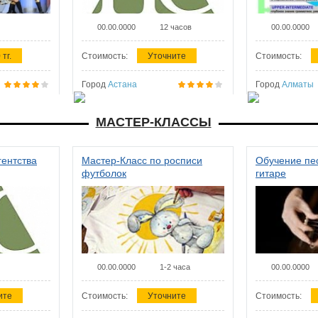
00.00.0000
12 часов
00.00.0000
 тг.
Стоимость:
Уточните
Стоимость:
Город
Астана
Город
Алматы
МАСТЕР-КЛАССЫ
гентства
Мастер-Класс по росписи
Обучение пес
футболок
гитаре
00.00.0000
1-2 часа
00.00.0000
ите
Стоимость:
Уточните
Стоимость: