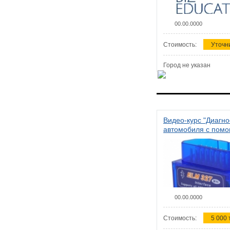
00.00.0000
Стоимость:
Уточн
Город не указан
Видео-курс "Диагно
автомобиля с пом
сканера ELM 327"
00.00.0000
Стоимость:
5 000 т