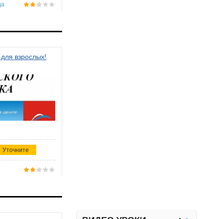
да
 для взрослых!
Уточните