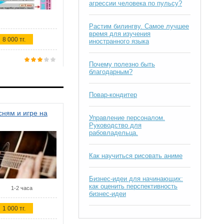
агрессии человека по пульсу?
Растим билингву. Самое лучшее
время для изучения
8 000 тг.
иностранного языка
Почему полезно быть
благодарным?
Повар-кондитер
ням и игре на
Управление персоналом.
Руководство для
рабовладельца.
Как научиться рисовать аниме
Бизнес-идеи для начинающих:
как оценить перспективность
1-2 часа
бизнес-идеи
1 000 тг.