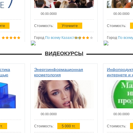
00.00.0000
00.00.0000
ите
Стоимость:
Уточните
Стоимость:
Город
По всему Казахстану
Город
По всему
ВИДЕОКУРСЫ
стика
Энергоинформационная
Инфопродукт
ощью
косметология
интернете и 
00.00.0000
00.00.0000
г.
Стоимость:
5 000 тг.
Стоимость: