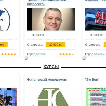
интеллект»
00.00.0000
00.00.0000
ите
Стоимость:
20 000 тг.
Стоимость:
Город
Астана
Город
Алматы
КУРСЫ
Финансовый менеджмент
"Big Ben"