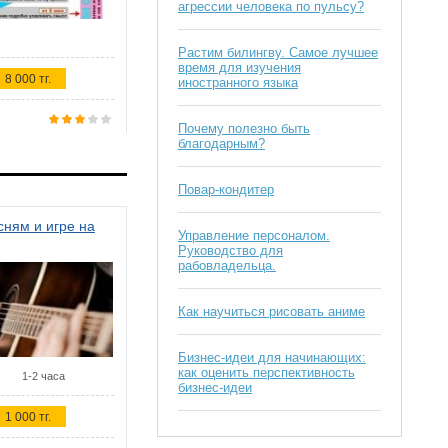
агрессии человека по пульсу?
Растим билингву. Самое лучшее
время для изучения
8 000 тг.
иностранного языка
Почему полезно быть
благодарным?
Повар-кондитер
ням и игре на
Управление персоналом.
Руководство для
рабовладельца.
Как научиться рисовать аниме
Бизнес-идеи для начинающих:
как оценить перспективность
1-2 часа
бизнес-идеи
1 000 тг.