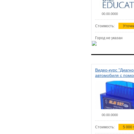
00.00.0000
Стоимость:
Уточн
Город не указан
Видео-курс "Диагно
автомобиля с пом
сканера ELM 327"
00.00.0000
Стоимость:
5 000 т