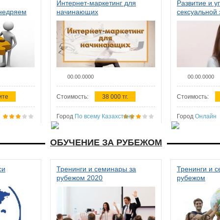
Интернет-маркетинг для
Развитие и у
внедряем
начинающих
сексуальной 
ства в
женщин
00.00.0000
00.00.0000
ите
Стоимость:
38 000 тг.
Стоимость:
Город
По всему Казахстану
Город
Онлайн
ОБУЧЕНИЕ ЗА РУБЕЖОМ
си
Тренинги и семинары за
Тренинги и 
рубежом 2020
рубежом