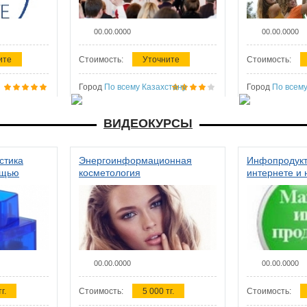
00.00.0000
00.00.0000
ите
Стоимость:
Уточните
Стоимость:
Город
По всему Казахстану
Город
По всему
ВИДЕОКУРСЫ
стика
Энергоинформационная
Инфопродукт
ощью
косметология
интернете и 
00.00.0000
00.00.0000
г.
Стоимость:
5 000 тг.
Стоимость: