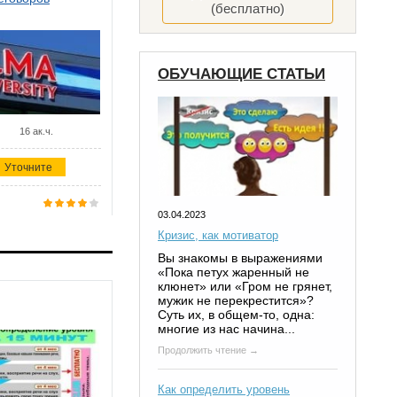
(бесплатно)
ОБУЧАЮЩИЕ СТАТЬИ
16 ак.ч.
Уточните
03.04.2023
Кризис, как мотиватор
Вы знакомы в выражениями
«Пока петух жаренный не
клюнет» или «Гром не грянет,
мужик не перекрестится»?
Суть их, в общем-то, одна:
многие из нас начина...
Продолжить чтение →
Как определить уровень