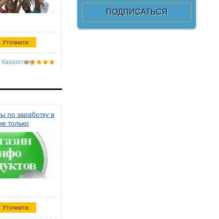
Уточните
 Казахстану
ы по заработку в
не только
Уточните