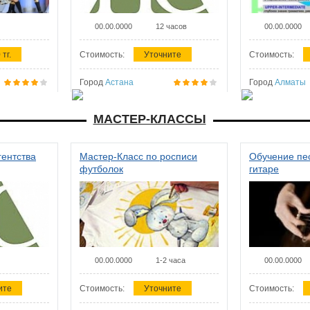
00.00.0000
12 часов
00.00.0000
 тг.
Стоимость:
Уточните
Стоимость:
Город
Астана
Город
Алматы
МАСТЕР-КЛАССЫ
гентства
Мастер-Класс по росписи
Обучение пес
футболок
гитаре
00.00.0000
1-2 часа
00.00.0000
ите
Стоимость:
Уточните
Стоимость: