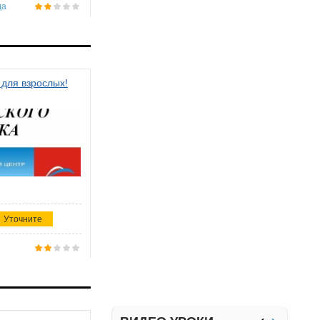
да
 для взрослых!
Уточните