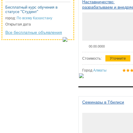
Наставничество:
разрабатываем и внедря
Бесплатный курс обучения в
статусе "Студент"
систему наставничества в
организации
город:
По всему Казахстану
Открытая дата
Все бесплатные объявления
00.00.0000
Стоимость:
Уточните
Город
Алматы
Семинары в Тбилиси