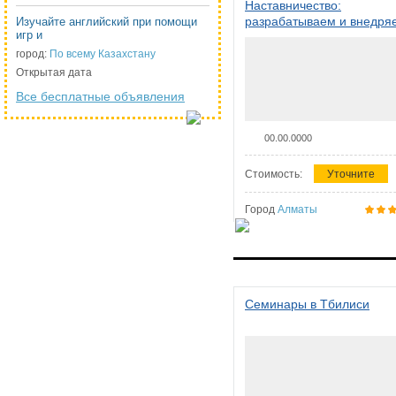
Наставничество:
разрабатываем и внедря
Изучайте английский при помощи
игр и
систему наставничества в
организации
город:
По всему Казахстану
Открытая дата
Все бесплатные объявления
00.00.0000
Стоимость:
Уточните
Город
Алматы
Семинары в Тбилиси