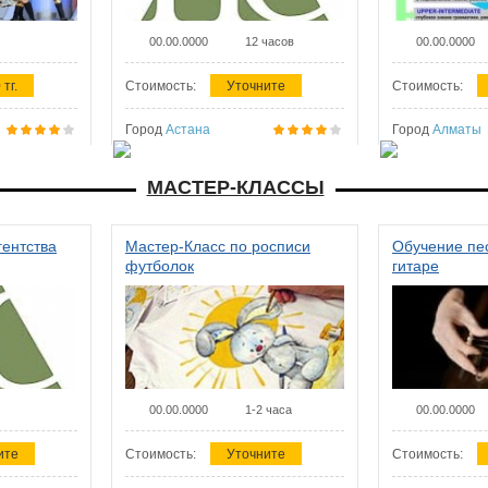
00.00.0000
12 часов
00.00.0000
 тг.
Стоимость:
Уточните
Стоимость:
Город
Астана
Город
Алматы
МАСТЕР-КЛАССЫ
гентства
Мастер-Класс по росписи
Обучение пес
футболок
гитаре
00.00.0000
1-2 часа
00.00.0000
ите
Стоимость:
Уточните
Стоимость: