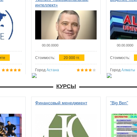
интеллект»
00.00.0000
00.00.0000
ите
Стоимость:
20 000 тг.
Стоимость:
Город
Астана
Город
Алматы
КУРСЫ
Финансовый менеджмент
"Big Ben"