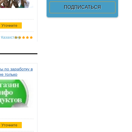
Уточните
 Казахстану
ы по заработку в
не только
Уточните