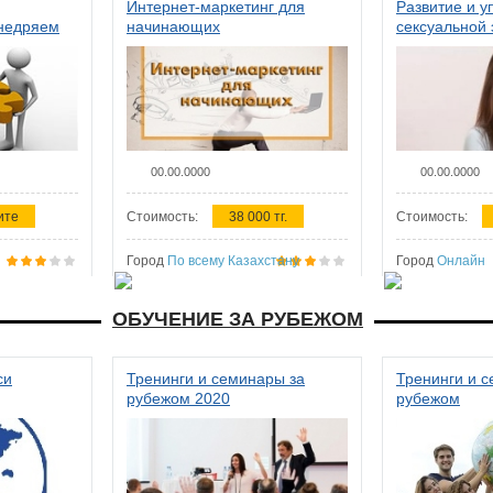
Интернет-маркетинг для
Развитие и у
внедряем
начинающих
сексуальной 
ства в
женщин
00.00.0000
00.00.0000
ите
Стоимость:
38 000 тг.
Стоимость:
Город
По всему Казахстану
Город
Онлайн
ОБУЧЕНИЕ ЗА РУБЕЖОМ
си
Тренинги и семинары за
Тренинги и 
рубежом 2020
рубежом