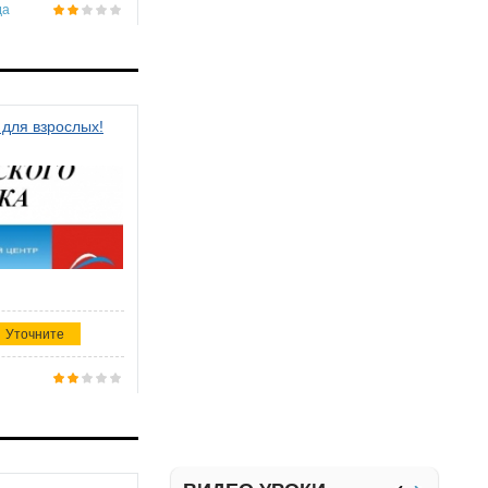
да
 для взрослых!
Уточните