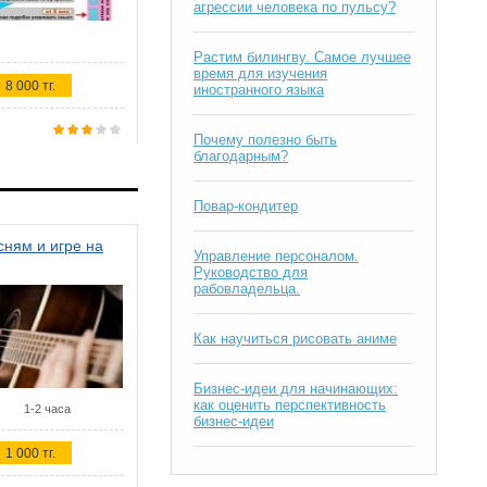
агрессии человека по пульсу?
Растим билингву. Самое лучшее
время для изучения
8 000 тг.
иностранного языка
Почему полезно быть
благодарным?
Повар-кондитер
ням и игре на
Управление персоналом.
Руководство для
рабовладельца.
Как научиться рисовать аниме
Бизнес-идеи для начинающих:
как оценить перспективность
1-2 часа
бизнес-идеи
1 000 тг.