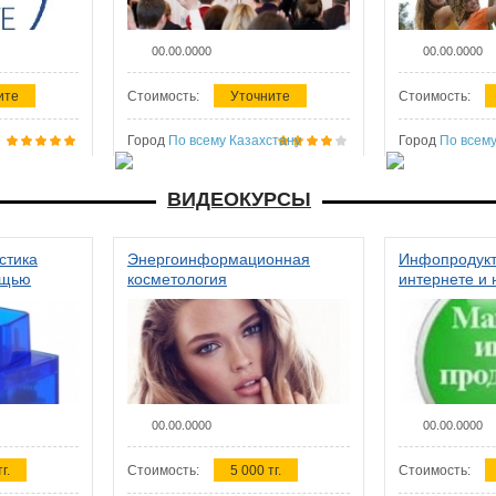
00.00.0000
00.00.0000
ите
Стоимость:
Уточните
Стоимость:
Город
По всему Казахстану
Город
По всему
ВИДЕОКУРСЫ
стика
Энергоинформационная
Инфопродукт
ощью
косметология
интернете и 
00.00.0000
00.00.0000
г.
Стоимость:
5 000 тг.
Стоимость: