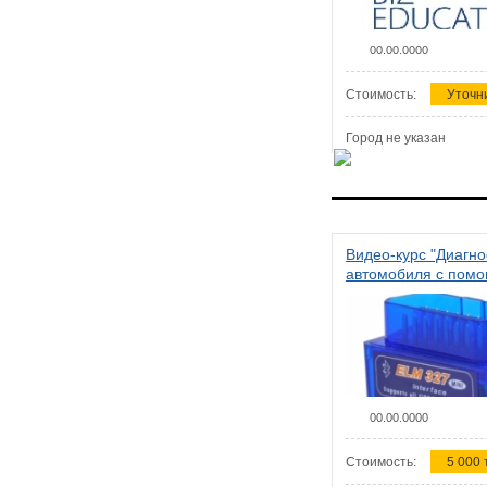
00.00.0000
Стоимость:
Уточн
Город не указан
Видео-курс "Диагно
автомобиля с пом
сканера ELM 327"
00.00.0000
Стоимость:
5 000 т