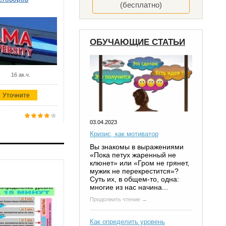
(бесплатно)
ОБУЧАЮЩИЕ СТАТЬИ
16 ак.ч.
Уточните
03.04.2023
Кризис, как мотиватор
Вы знакомы в выражениями
«Пока петух жаренный не
клюнет» или «Гром не грянет,
мужик не перекрестится»?
Суть их, в общем-то, одна:
многие из нас начина...
Продолжить чтение →
Как определить уровень