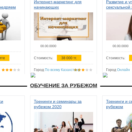
Интернет-маркетинг для
Развитие и у
внедряем
начинающих
сексуальной 
ства в
женщин
00.00.0000
00.00.0000
ите
Стоимость:
38 000 тг.
Стоимость:
Город
По всему Казахстану
Город
Онлайн
ОБУЧЕНИЕ ЗА РУБЕЖОМ
си
Тренинги и семинары за
Тренинги и 
рубежом 2020
рубежом