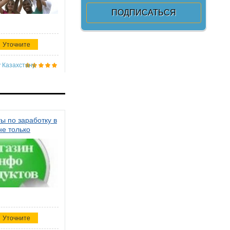
Уточните
 Казахстану
ы по заработку в
не только
Уточните