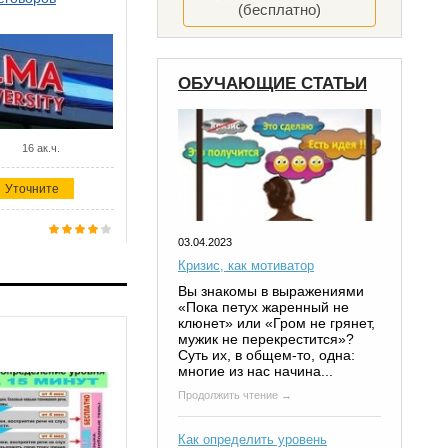
(бесплатно)
ОБУЧАЮЩИЕ СТАТЬИ
16 ак.ч.
Уточните
03.04.2023
Кризис, как мотиватор
Вы знакомы в выражениями
«Пока петух жаренный не
клюнет» или «Гром не грянет,
мужик не перекрестится»?
Суть их, в общем-то, одна:
многие из нас начина...
Продолжить чтение →
Как определить уровень