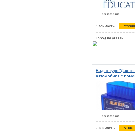
00.00.0000
Стоимость:
Уточн
Город не указан
Видео-курс "Диагно
автомобиля с пом
сканера ELM 327"
00.00.0000
Стоимость:
5 000 т