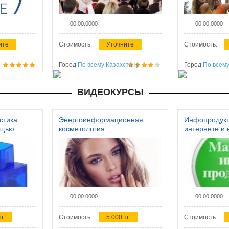
00.00.0000
00.00.0000
ите
Стоимость:
Уточните
Стоимость:
Город
По всему Казахстану
Город
По всему
ВИДЕОКУРСЫ
стика
Энергоинформационная
Инфопродукт
ощью
косметология
интернете и 
00.00.0000
00.00.0000
г.
Стоимость:
5 000 тг.
Стоимость: