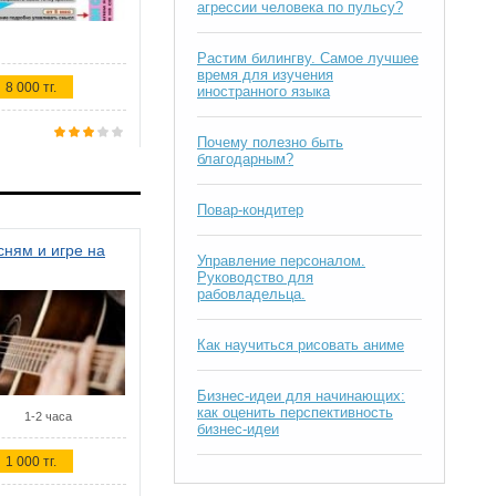
агрессии человека по пульсу?
Растим билингву. Самое лучшее
время для изучения
8 000 тг.
иностранного языка
Почему полезно быть
благодарным?
Повар-кондитер
ням и игре на
Управление персоналом.
Руководство для
рабовладельца.
Как научиться рисовать аниме
Бизнес-идеи для начинающих:
как оценить перспективность
1-2 часа
бизнес-идеи
1 000 тг.