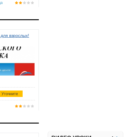
да
 для взрослых!
Уточните