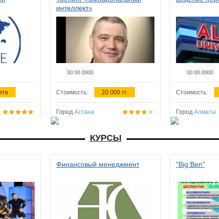
интеллект»
00.00.0000
00.00.0000
ите
Стоимость:
20 000 тг.
Стоимость:
Город
Астана
Город
Алматы
КУРСЫ
Финансовый менеджмент
"Big Ben"