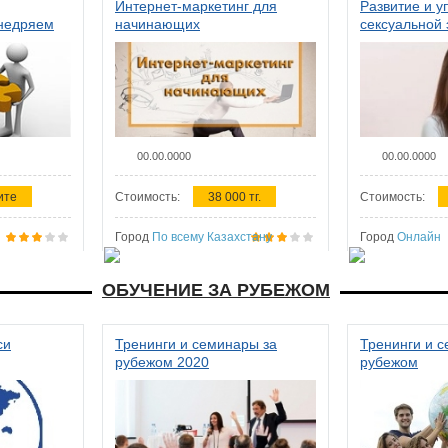
Интернет-маркетинг для
Развитие и у
внедряем
начинающих
сексуальной 
ства в
женщин
00.00.0000
00.00.0000
ите
Стоимость:
38 000 тг.
Стоимость:
Город
По всему Казахстану
Город
Онлайн
ОБУЧЕНИЕ ЗА РУБЕЖОМ
си
Тренинги и семинары за
Тренинги и 
рубежом 2020
рубежом