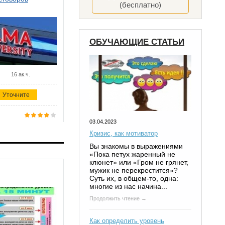
(бесплатно)
ОБУЧАЮЩИЕ СТАТЬИ
16 ак.ч.
Уточните
03.04.2023
Кризис, как мотиватор
Вы знакомы в выражениями
«Пока петух жаренный не
клюнет» или «Гром не грянет,
мужик не перекрестится»?
Суть их, в общем-то, одна:
многие из нас начина...
Продолжить чтение →
Как определить уровень