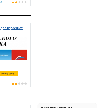
да
 для взрослых!
Уточните