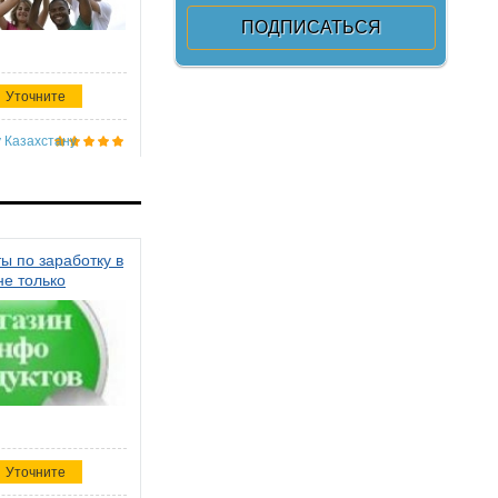
Уточните
 Казахстану
ы по заработку в
не только
Уточните