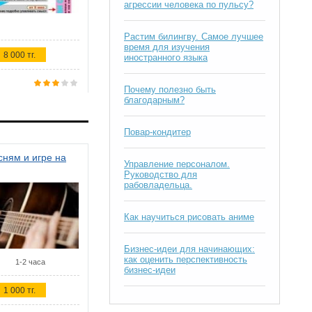
агрессии человека по пульсу?
Растим билингву. Самое лучшее
время для изучения
8 000 тг.
иностранного языка
Почему полезно быть
благодарным?
Повар-кондитер
ням и игре на
Управление персоналом.
Руководство для
рабовладельца.
Как научиться рисовать аниме
Бизнес-идеи для начинающих:
как оценить перспективность
1-2 часа
бизнес-идеи
1 000 тг.