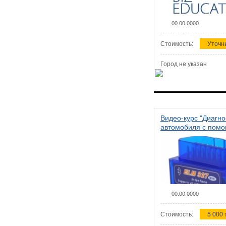
00.00.0000
Стоимость:
Уточн
Город не указан
Видео-курс "Диагно
автомобиля с пом
сканера ELM 327"
00.00.0000
Стоимость:
5 000 т