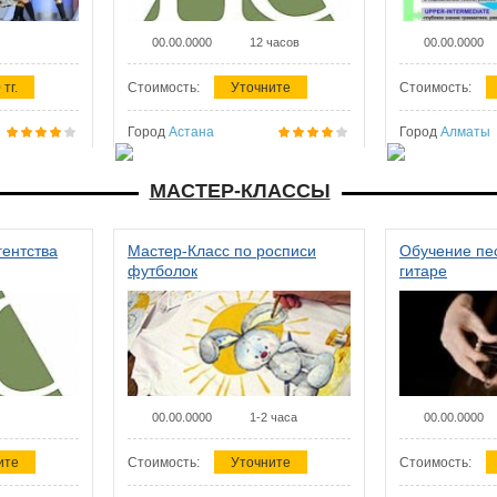
00.00.0000
12 часов
00.00.0000
 тг.
Стоимость:
Уточните
Стоимость:
Город
Астана
Город
Алматы
МАСТЕР-КЛАССЫ
гентства
Мастер-Класс по росписи
Обучение пес
футболок
гитаре
00.00.0000
1-2 часа
00.00.0000
ите
Стоимость:
Уточните
Стоимость: