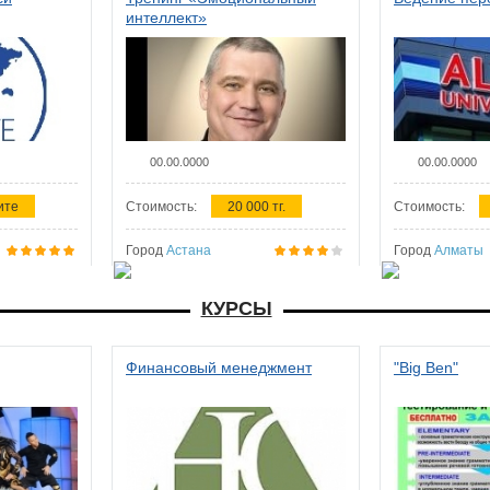
интеллект»
00.00.0000
00.00.0000
ите
Стоимость:
20 000 тг.
Стоимость:
Город
Астана
Город
Алматы
КУРСЫ
Финансовый менеджмент
"Big Ben"