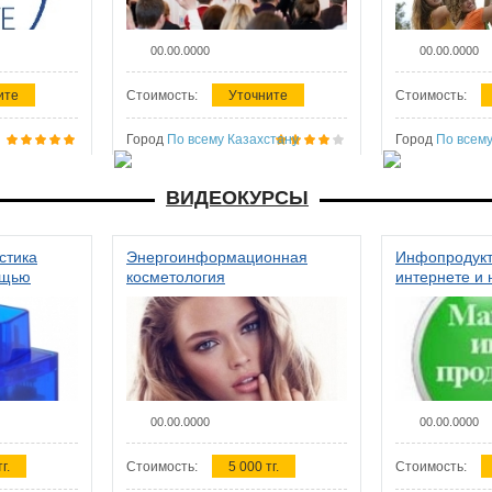
00.00.0000
00.00.0000
ите
Стоимость:
Уточните
Стоимость:
Город
По всему Казахстану
Город
По всему
ВИДЕОКУРСЫ
стика
Энергоинформационная
Инфопродукт
ощью
косметология
интернете и 
00.00.0000
00.00.0000
г.
Стоимость:
5 000 тг.
Стоимость: