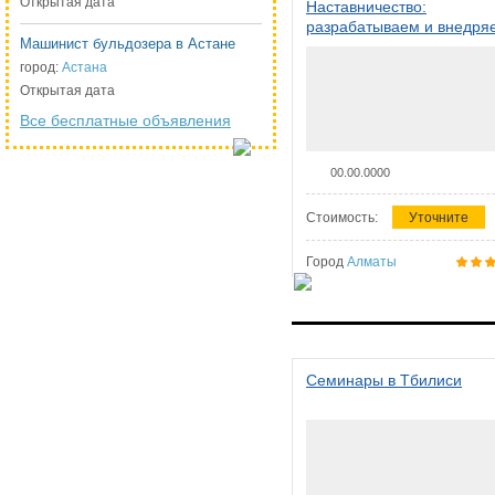
Открытая дата
Наставничество:
разрабатываем и внедря
Машинист бульдозера в Астане
систему наставничества в
организации
город:
Астана
Открытая дата
Все бесплатные объявления
00.00.0000
Стоимость:
Уточните
Город
Алматы
Семинары в Тбилиси