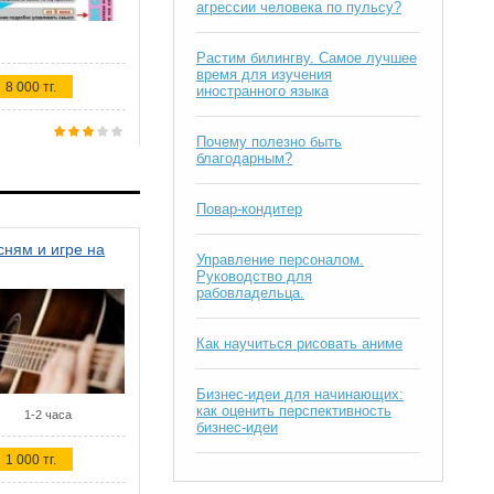
агрессии человека по пульсу?
Растим билингву. Самое лучшее
время для изучения
8 000 тг.
иностранного языка
Почему полезно быть
благодарным?
Повар-кондитер
ням и игре на
Управление персоналом.
Руководство для
рабовладельца.
Как научиться рисовать аниме
Бизнес-идеи для начинающих:
как оценить перспективность
1-2 часа
бизнес-идеи
1 000 тг.