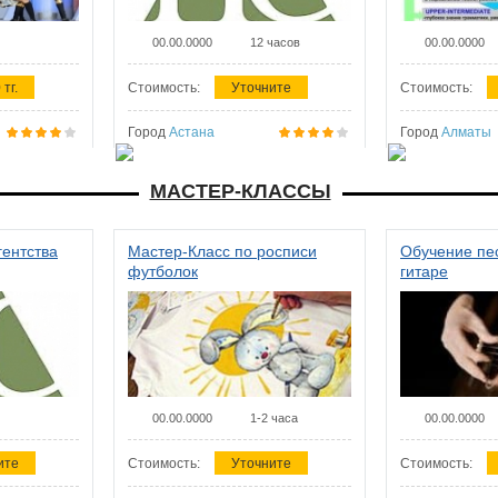
00.00.0000
12 часов
00.00.0000
 тг.
Стоимость:
Уточните
Стоимость:
Город
Астана
Город
Алматы
МАСТЕР-КЛАССЫ
гентства
Мастер-Класс по росписи
Обучение пес
футболок
гитаре
00.00.0000
1-2 часа
00.00.0000
ите
Стоимость:
Уточните
Стоимость: