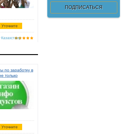
Уточните
 Казахстану
ы по заработку в
не только
Уточните