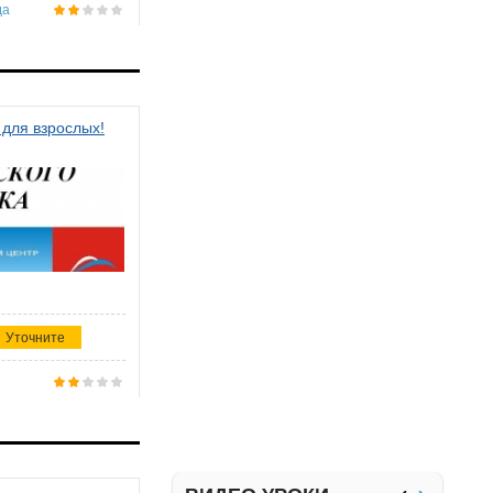
да
 для взрослых!
Уточните