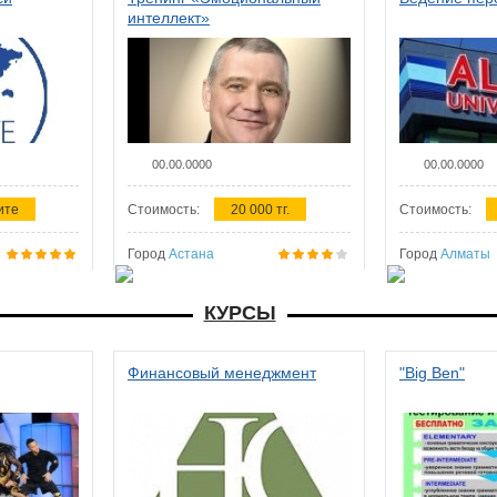
интеллект»
00.00.0000
00.00.0000
ите
Стоимость:
20 000 тг.
Стоимость:
Город
Астана
Город
Алматы
КУРСЫ
Финансовый менеджмент
"Big Ben"