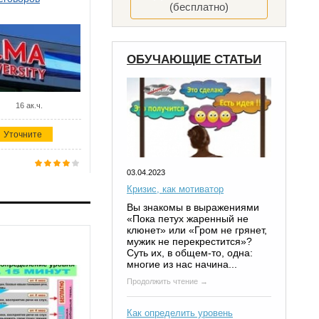
(бесплатно)
ОБУЧАЮЩИЕ СТАТЬИ
16 ак.ч.
Уточните
03.04.2023
Кризис, как мотиватор
Вы знакомы в выражениями
«Пока петух жаренный не
клюнет» или «Гром не грянет,
мужик не перекрестится»?
Суть их, в общем-то, одна:
многие из нас начина...
Продолжить чтение →
Как определить уровень