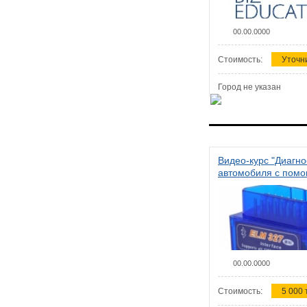
00.00.0000
Стоимость:
Уточн
Город не указан
Видео-курс "Диагно
автомобиля с пом
сканера ELM 327"
00.00.0000
Стоимость:
5 000 т