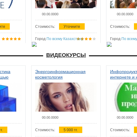
00.00.0000
00.00.0000
ите
Стоимость:
Уточните
Стоимость:
Город
По всему Казахстану
Город
По всему
ВИДЕОКУРСЫ
стика
Энергоинформационная
Инфопродукт
ощью
косметология
интернете и 
00.00.0000
00.00.0000
г.
Стоимость:
5 000 тг.
Стоимость: