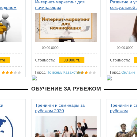
Интернет-маркетинг для
Развитие и у
внедряем
начинающих
сексуальной 
ства в
женщин
00.00.0000
00.00.0000
ите
Стоимость:
38 000 тг.
Стоимость:
Город
По всему Казахстану
Город
Онлайн
ОБУЧЕНИЕ ЗА РУБЕЖОМ
си
Тренинги и семинары за
Тренинги и 
рубежом 2020
рубежом