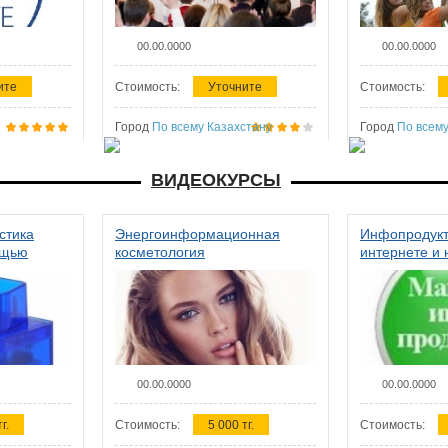
00.00.0000
00.00.0000
ите
Стоимость:
Уточните
Стоимость:
Город
По всему Казахстану
Город
По всему
ВИДЕОКУРСЫ
стика
Энергоинформационная
Инфопродукт
ощью
косметология
интернете и 
00.00.0000
00.00.0000
г.
Стоимость:
5 000 тг.
Стоимость: