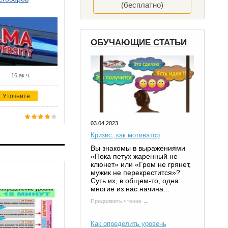
(бесплатно)
ОБУЧАЮЩИЕ СТАТЬИ
16 ак.ч.
Уточните
03.04.2023
Кризис, как мотиватор
Вы знакомы в выражениями
«Пока петух жаренный не
клюнет» или «Гром не грянет,
мужик не перекрестится»?
Суть их, в общем-то, одна:
многие из нас начина...
Продолжить чтение →
Как определить уровень