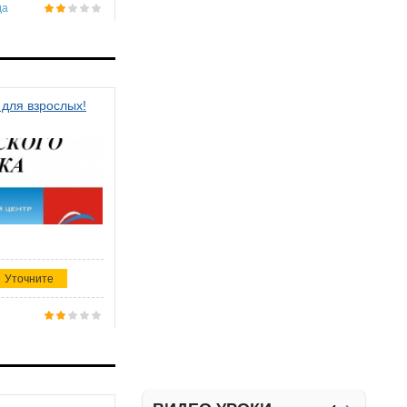
да
 для взрослых!
Уточните