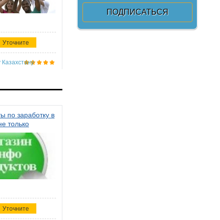
Уточните
 Казахстану
ы по заработку в
не только
Уточните