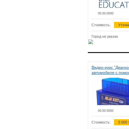
00.00.0000
Стоимость:
Уточн
Город не указан
Видео-курс "Диагно
автомобиля с пом
сканера ELM 327"
00.00.0000
Стоимость:
5 000 т