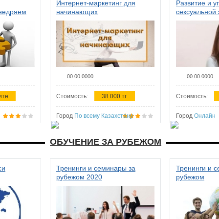
Интернет-маркетинг для
Развитие и у
внедряем
начинающих
сексуальной 
ства в
женщин
00.00.0000
00.00.0000
ите
Стоимость:
38 000 тг.
Стоимость:
Город
По всему Казахстану
Город
Онлайн
ОБУЧЕНИЕ ЗА РУБЕЖОМ
си
Тренинги и семинары за
Тренинги и 
рубежом 2020
рубежом