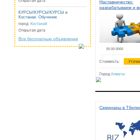
Открытая дата
Наставничество:
разрабатываем и 
КУРСЫ!КУРСЫ!КУРСЫ в
систему наставниче
Костанае. Обучение.
организации
город:
Костанай
Открытая дата
Все бесплатные объявления
00.00.0000
Стоимость:
Уточн
Город
Алматы
Семинары в Тбили