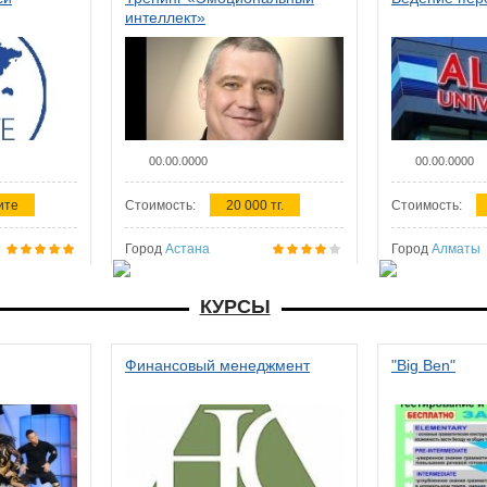
интеллект»
00.00.0000
00.00.0000
ите
Стоимость:
20 000 тг.
Стоимость:
Город
Астана
Город
Алматы
КУРСЫ
Финансовый менеджмент
"Big Ben"