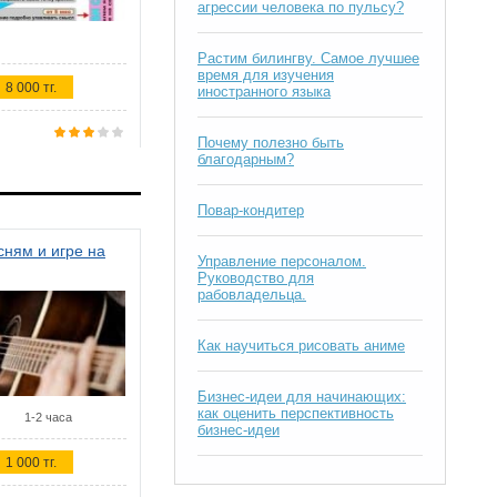
агрессии человека по пульсу?
Растим билингву. Самое лучшее
время для изучения
8 000 тг.
иностранного языка
Почему полезно быть
благодарным?
Повар-кондитер
ням и игре на
Управление персоналом.
Руководство для
рабовладельца.
Как научиться рисовать аниме
Бизнес-идеи для начинающих:
как оценить перспективность
1-2 часа
бизнес-идеи
1 000 тг.