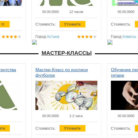
00.00.0000
12 часов
00.00.0000
 тг.
Стоимость:
Уточните
Стоимость:
Город
Астана
Город
Алматы
МАСТЕР-КЛАССЫ
гентства
Мастер-Класс по росписи
Обучение пес
футболок
гитаре
00.00.0000
1-2 часа
00.00.0000
ите
Стоимость:
Уточните
Стоимость: