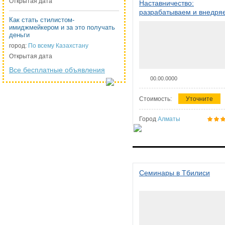
Открытая дата
Наставничество:
разрабатываем и внедря
Как стать стилистом-
систему наставничества в
имиджмейкером и за это получать
организации
деньги
город:
По всему Казахстану
Открытая дата
Все бесплатные объявления
00.00.0000
Стоимость:
Уточните
Город
Алматы
Семинары в Тбилиси