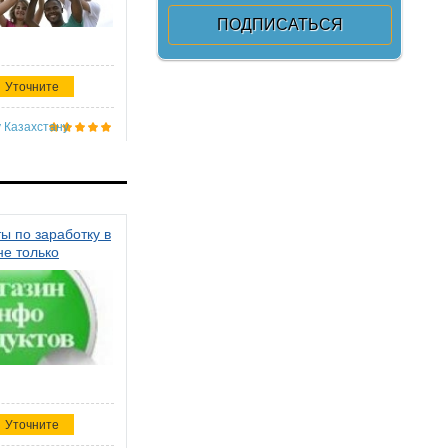
Уточните
 Казахстану
ы по заработку в
не только
Уточните