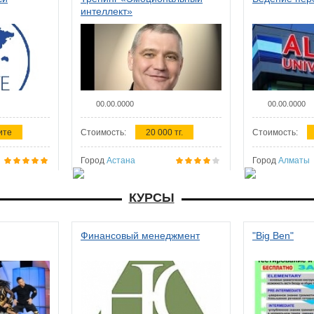
интеллект»
00.00.0000
00.00.0000
ите
Стоимость:
20 000 тг.
Стоимость:
Город
Астана
Город
Алматы
КУРСЫ
Финансовый менеджмент
"Big Ben"