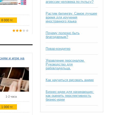
агрессии человека по пульсу?
Растим билингву. Самое лучшее
время для изучения
8 000 тг.
иностранного языка
Почему полезно быть
благодарным?
Повар-кондитер
ням и игре на
Управление персоналом.
Руководство для
рабовладельца.
Как научиться рисовать аниме
Бизнес-идеи для начинающих:
как оценить перспективность
1-2 часа
бизнес-идеи
1 000 тг.