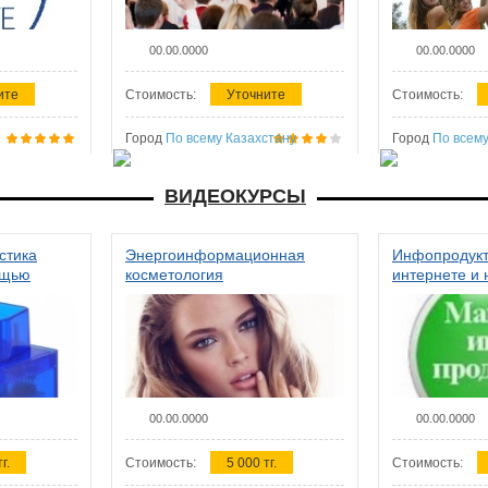
00.00.0000
00.00.0000
ите
Стоимость:
Уточните
Стоимость:
Город
По всему Казахстану
Город
По всему
ВИДЕОКУРСЫ
стика
Энергоинформационная
Инфопродукт
ощью
косметология
интернете и 
00.00.0000
00.00.0000
г.
Стоимость:
5 000 тг.
Стоимость: