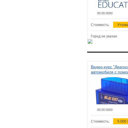
00.00.0000
Стоимость:
Уточн
Город не указан
Видео-курс "Диагно
автомобиля с пом
сканера ELM 327"
00.00.0000
Стоимость:
5 000 т