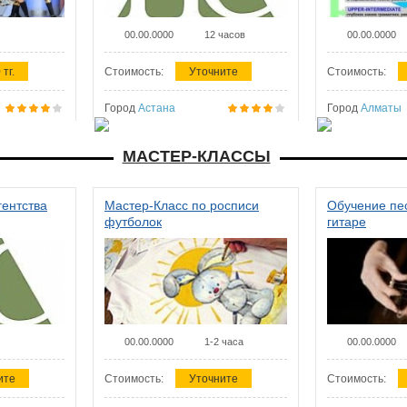
00.00.0000
12 часов
00.00.0000
 тг.
Стоимость:
Уточните
Стоимость:
Город
Астана
Город
Алматы
МАСТЕР-КЛАССЫ
гентства
Мастер-Класс по росписи
Обучение пес
футболок
гитаре
00.00.0000
1-2 часа
00.00.0000
ите
Стоимость:
Уточните
Стоимость: