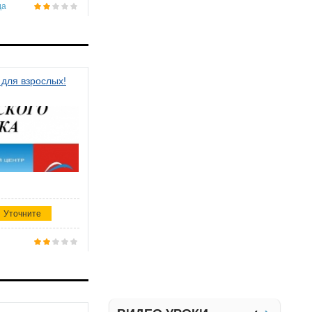
да
 для взрослых!
Уточните