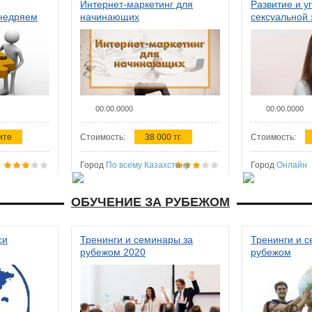
Интернет-маркетинг для
Развитие и у
внедряем
начинающих
сексуальной 
ства в
женщин
00.00.0000
00.00.0000
ите
Стоимость:
38 000 тг.
Стоимость:
Город
По всему Казахстану
Город
Онлайн
ОБУЧЕНИЕ ЗА РУБЕЖОМ
си
Тренинги и семинары за
Тренинги и 
рубежом 2020
рубежом