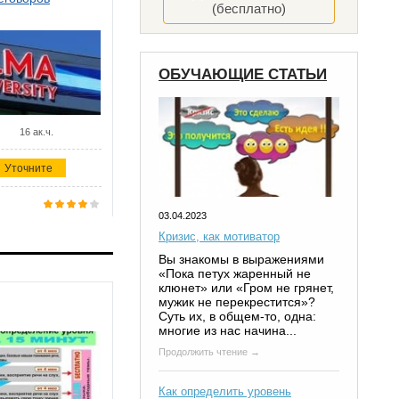
(бесплатно)
ОБУЧАЮЩИЕ СТАТЬИ
16 ак.ч.
Уточните
03.04.2023
Кризис, как мотиватор
Вы знакомы в выражениями
«Пока петух жаренный не
клюнет» или «Гром не грянет,
мужик не перекрестится»?
Суть их, в общем-то, одна:
многие из нас начина...
Продолжить чтение →
Как определить уровень