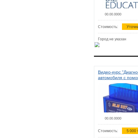
00.00.0000
Стоимость:
Уточн
Город не указан
Видео-курс "Диагно
автомобиля с пом
сканера ELM 327"
00.00.0000
Стоимость:
5 000 т