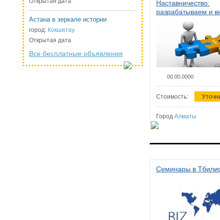
Открытая дата
Наставничество:
разрабатываем и 
Астана в зеркале истории
систему наставниче
организации
город:
Кокшетау
Открытая дата
Все бесплатные объявления
00.00.0000
Стоимость:
Уточн
Город
Алматы
Семинары в Тбили