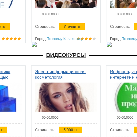
00.00.0000
00.00.0000
ите
Стоимость:
Уточните
Стоимость:
Город
По всему Казахстану
Город
По всему
ВИДЕОКУРСЫ
стика
Энергоинформационная
Инфопродукт
ощью
косметология
интернете и 
00.00.0000
00.00.0000
г.
Стоимость:
5 000 тг.
Стоимость: