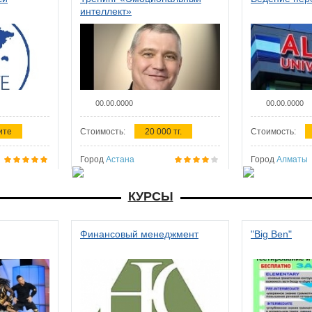
интеллект»
00.00.0000
00.00.0000
ите
Стоимость:
20 000 тг.
Стоимость:
Город
Астана
Город
Алматы
КУРСЫ
Финансовый менеджмент
"Big Ben"