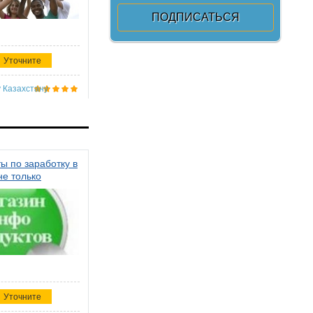
Уточните
 Казахстану
ы по заработку в
не только
Уточните