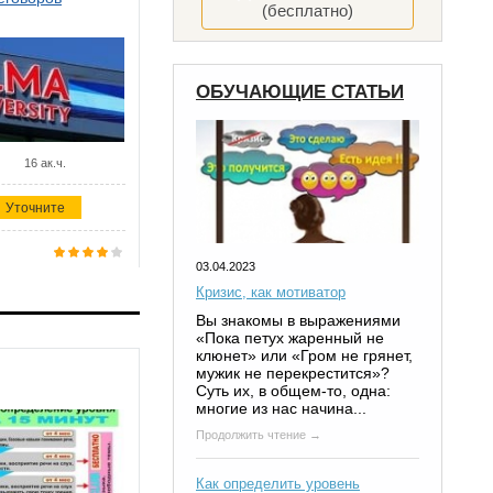
(бесплатно)
ОБУЧАЮЩИЕ СТАТЬИ
16 ак.ч.
Уточните
03.04.2023
Кризис, как мотиватор
Вы знакомы в выражениями
«Пока петух жаренный не
клюнет» или «Гром не грянет,
мужик не перекрестится»?
Суть их, в общем-то, одна:
многие из нас начина...
Продолжить чтение →
Как определить уровень