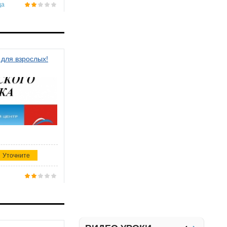
да
 для взрослых!
Уточните