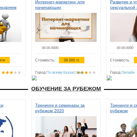
Интернет-маркетинг для
Развитие и у
внедряем
начинающих
сексуальной 
ства в
женщин
00.00.0000
00.00.0000
ите
Стоимость:
38 000 тг.
Стоимость:
Город
По всему Казахстану
Город
Онлайн
ОБУЧЕНИЕ ЗА РУБЕЖОМ
си
Тренинги и семинары за
Тренинги и 
рубежом 2020
рубежом