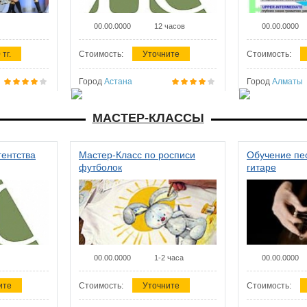
00.00.0000
12 часов
00.00.0000
 тг.
Стоимость:
Уточните
Стоимость:
Город
Астана
Город
Алматы
МАСТЕР-КЛАССЫ
гентства
Мастер-Класс по росписи
Обучение пес
футболок
гитаре
00.00.0000
1-2 часа
00.00.0000
ите
Стоимость:
Уточните
Стоимость: