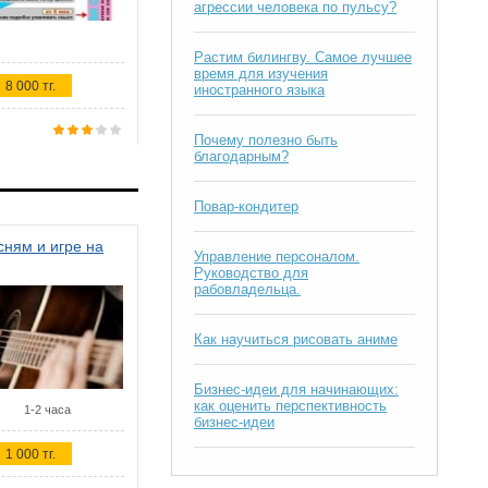
агрессии человека по пульсу?
Растим билингву. Самое лучшее
время для изучения
8 000 тг.
иностранного языка
Почему полезно быть
благодарным?
Повар-кондитер
ням и игре на
Управление персоналом.
Руководство для
рабовладельца.
Как научиться рисовать аниме
Бизнес-идеи для начинающих:
как оценить перспективность
1-2 часа
бизнес-идеи
1 000 тг.